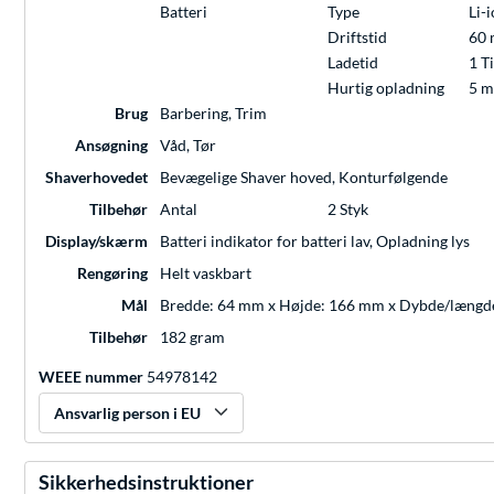
Batteri
Type
Li-
Driftstid
60 
Ladetid
1 T
Hurtig opladning
5 m
Brug
Barbering, Trim
Ansøgning
Våd, Tør
Shaverhovedet
Bevægelige Shaver hoved, Konturfølgende
Tilbehør
Antal
2 Styk
Display/skærm
Batteri indikator for batteri lav, Opladning lys
Rengøring
Helt vaskbart
Mål
Bredde: 64 mm x Højde: 166 mm x Dybde/længd
Tilbehør
182 gram
WEEE nummer
54978142
Ansvarlig person i EU
Sikkerhedsinstruktioner