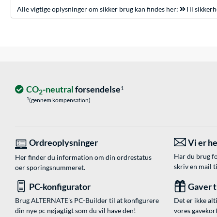
Alle vigtige oplysninger om sikker brug kan findes her:
Til sikker
CO
-neutral
forsendelse
1
2
1
(gennem kompensation)
Ordreoplysninger
Vi er he
Har du brug fo
Her finder du information om din ordrestatus
skriv en mail t
oer sporingsnummeret.
PC-konfigurator
Gaver ti
Brug ALTERNATE's PC-Builder til at konfigurere
Det er ikke alt
din nye pc nøjagtigt som du vil have den!
vores gavekort,