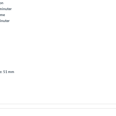
ion
minuter
ime
inuter
e: 51 mm