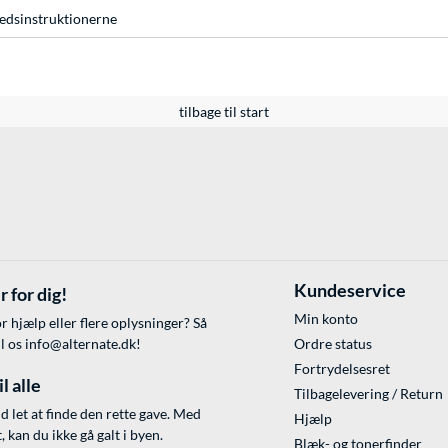
hedsinstruktionerne
tilbage til start
Kundeservice
r for dig!
Min konto
r hjælp eller flere oplysninger? Så
il os
info@alternate.dk
!
Ordre status
Fortrydelsesret
l alle
Tilbagelevering / Return
id let at finde den rette gave. Med
Hjælp
 kan du ikke gå galt i byen.
Blæk- og tonerfinder