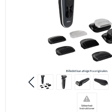
Billedet kan afvige fra originalen.
!
Sikkerhed-
Instruktioner