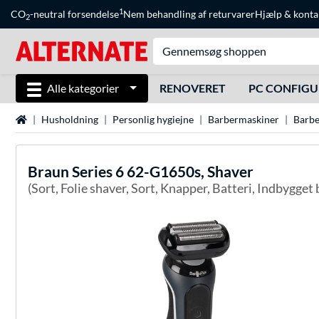
1
CO
-neutral forsendelse
Nem behandling af returvarer
Hjælp
&
konta
2
Alle kategorier
RENOVERET
PC CONFIG
Startside
Husholdning
Personlig hygiejne
Barbermaskiner
Barbe
Braun
Series 6 62-G1650s, Shaver
(Sort, Folie shaver, Sort, Knapper, Batteri, Indbygget 