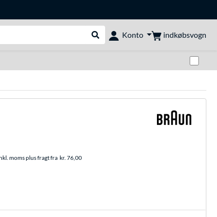
indkøbsvogn
Konto
Udfør søgning
Skif
nkl. moms plus fragt fra
kr. 76,00