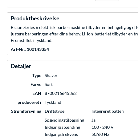
Produktbeskrivelse
Braun Series 6 elektrisk barbermaskine tilbyder en behagelig og e
justere barberingen efter dine behov. Li-Ion-batteriet tilbyder en 
Fremstillet i Tyskland.
Art-Nr.: 100143354
Detaljer
Type
Shaver
Farve
Sort
EAN
8700216645362
produceret i
Tyskland
Strømforsyning
Driftstype
Integreret batteri
Spændingstilpasning
Ja
Indgangsspænding
100 - 240 V
Indgangsfrekvens
50/60 Hz