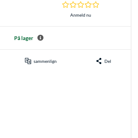
0.0 Stjerner hos 0 
Anmeld nu
På lager
sammenlign
Del