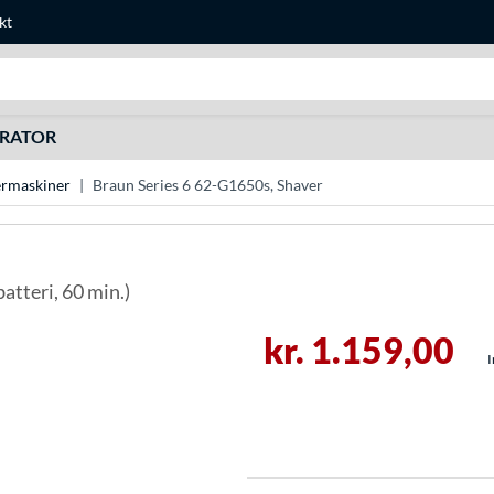
kt
Søg efter noget
URATOR
rmaskiner
Braun Series 6 62-G1650s, Shaver
batteri, 60 min.)
kr. 1.159,00
I