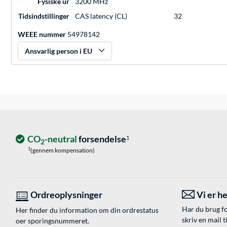
Fysiske ur
3200 MHz
Tidsindstillinger
CAS latency (CL)
32
WEEE nummer
54978142
Ansvarlig person i EU
CO
-neutral
forsendelse
1
2
1
(gennem kompensation)
Ordreoplysninger
Vi er he
Har du brug fo
Her finder du information om din ordrestatus
skriv en mail t
oer sporingsnummeret.