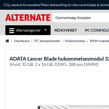
1
CO
-neutral forsendelse
Nem behandling af returvarer
Hjælp
&
konta
2
Alle kategorier
RENOVERET
PC CONFIG
Startside
Hardware
PC-komponenter
Hukommelse
RAM-mærke
ADATA
Lancer Blade hukommelsesmodul 32
(Hvid, 32 GB, 2 x 16 GB, DDR5, 288-pin DIMM)