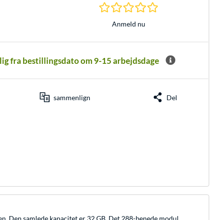
0.0 Stjerner hos 0 
Anmeld nu
elig fra bestillingsdato om 9-15 arbejdsdage
sammenlign
Del
Den samlede kapacitet er 32 GB. Det 288-benede modul