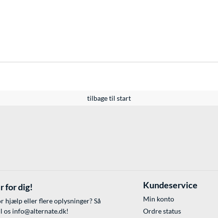
tilbage til start
Kundeservice
r for dig!
Min konto
r hjælp eller flere oplysninger? Så
il os
info@alternate.dk
!
Ordre status