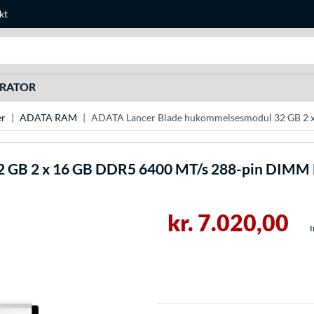
kt
Søg efter noget
URATOR
r
ADATA RAM
ADATA Lancer Blade hukommelsesmodul 32 GB 2 x
 GB 2 x 16 GB DDR5 6400 MT/s 288-pin DIMM F
kr. 7.020,00
I