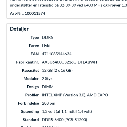
understøtter en latenstid på 32-39-39 ved 6400 MHz og kræver 1,3
Art-Nr.: 100011574
Detaljer
Type
DDR5
Farve
Hvid
EAN
4711085944634
Fabrikant nr.
AX5U6400C3216G-DTLABWH
Kapacitet
32 GB (2 x 16 GB)
Moduler
2 Styk
Design
DIMM
Profiler
INTEL XMP (Version 3.0), AMD EXPO
Forbindelse
288 pin
Spænding
1,3 volt (af 1,1 indtil 1,4 volt)
Standard
DDR5-6400 (PC5-51200)