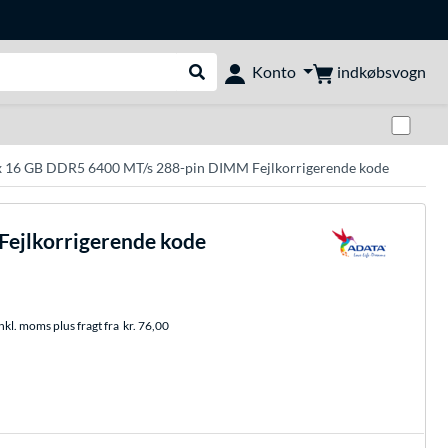
indkøbsvogn
Konto
Udfør søgning
Skif
 16 GB DDR5 6400 MT/s 288-pin DIMM Fejlkorrigerende kode
ejlkorrigerende kode
nkl. moms plus fragt fra
kr. 76,00