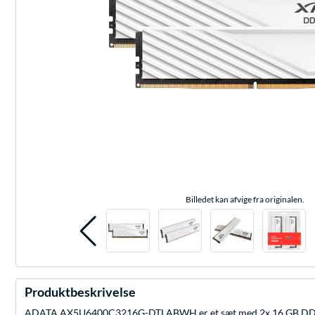
Billedet kan afvige fra originalen.
Produktbeskrivelse
ADATA AX5U6400C3216G-DTLABWH er et sæt med 2x 16 GB DDRX-6