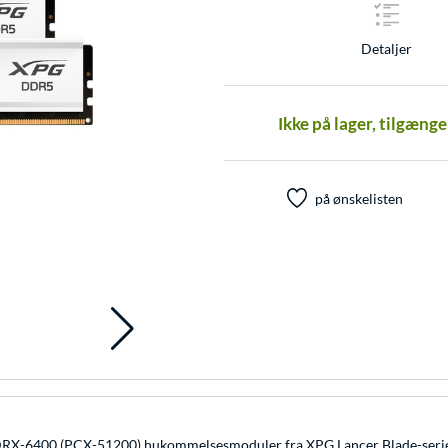
Detaljer
Ikke på lager, tilgæng
på ønskelisten
400 (PCX-51200) hukommelsesmoduler fra XPG Lancer Blade-serien. 