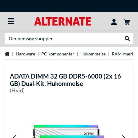
Søg efter noget
Udfør
Startside
Hardware
PC-komponenter
Hukommelse
RAM-mærke
ADATA
DIMM 32 GB DDR5-6000 (2x 16
GB) Dual-Kit, Hukommelse
(Hvid)