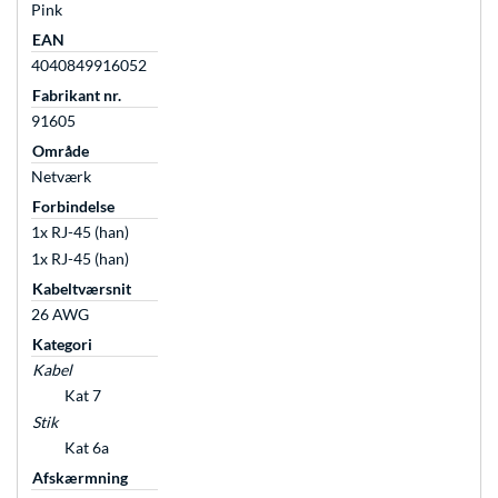
Pink
EAN
4040849916052
Fabrikant nr.
91605
Område
Netværk
Forbindelse
1x RJ-45 (han)
1x RJ-45 (han)
Kabeltværsnit
26 AWG
Kategori
Kabel
Kat 7
Stik
Kat 6a
Afskærmning