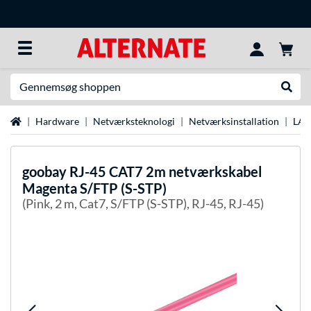
Søg efter noget
Udfør
Startside
Hardware
Netværksteknologi
Netværksinstallation
LAN
goobay
RJ-45 CAT7 2m netværkskabel
Magenta S/FTP (S-STP)
(Pink, 2 m, Cat7, S/FTP (S-STP), RJ-45, RJ-45)