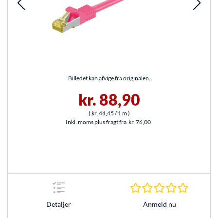
Billedet kan afvige fra originalen.
kr. 88,90
(
kr. 44,45
/ 1 m
)
Inkl. moms plus fragt fra
kr. 76,00
0.0 Stjer
Anmeld nu
Detaljer