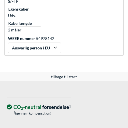
S/FTP
Egenskaber
Udv.
Kabellængde
2 måler
WEEE nummer
54978142
Ansvarlig person i EU
tilbage til start
CO
-neutral
forsendelse
1
2
1
(gennem kompensation)