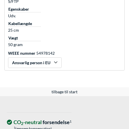
S/FTP
Egenskaber
Udv.
Kabellængde
25 cm
Vægt
50 gram
WEEE nummer
54978142
Ansvarlig person i EU
tilbage til start
CO
-neutral
forsendelse
1
2
1
(gennem kompensation)