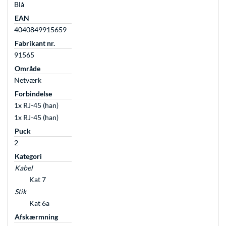
Blå
EAN
4040849915659
Fabrikant nr.
91565
Område
Netværk
Forbindelse
1x RJ-45 (han)
1x RJ-45 (han)
Puck
2
Kategori
Kabel
Kat 7
Stik
Kat 6a
Afskærmning