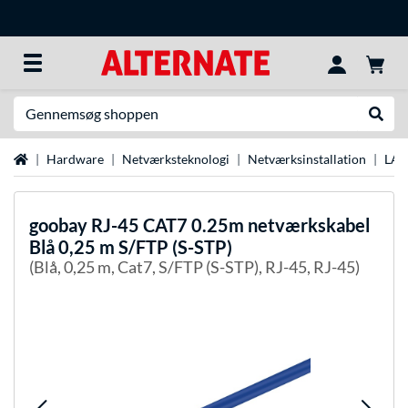
Søg efter noget
Udfør
Startside
Hardware
Netværksteknologi
Netværksinstallation
LAN
goobay
RJ-45 CAT7 0.25m netværkskabel
Blå 0,25 m S/FTP (S-STP)
(Blå, 0,25 m, Cat7, S/FTP (S-STP), RJ-45, RJ-45)