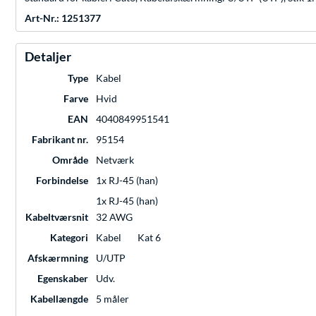
Art-Nr.: 1251377
Detaljer
Type
Kabel
Farve
Hvid
EAN
4040849951541
Fabrikant nr.
95154
Område
Netværk
Forbindelse
1x RJ-45 (han)
1x RJ-45 (han)
Kabeltværsnit
32 AWG
Kategori
Kabel
Kat 6
Afskærmning
U/UTP
Egenskaber
Udv.
Kabellængde
5 måler