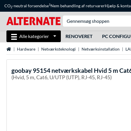
1
CO
-neutral forsendelse
Nem behandling af returvarer
Hjælp
&
konta
2
Alle kategorier
RENOVERET
PC CONFIG
Startside
Hardware
Netværksteknologi
Netværksinstallation
LA
goobay
95154 netværkskabel Hvid 5 m Cat
(Hvid, 5 m, Cat6, U/UTP (UTP), RJ-45, RJ-45)