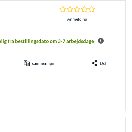
0.0 Stjerner hos 0 
Anmeld nu
elig fra bestillingsdato om 3-7 arbejdsdage
sammenlign
Del