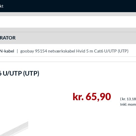
kt
Søg efter noget
URATOR
N-kabel
goobay 95154 netværkskabel Hvid 5 m Cat6 U/UTP (UTP)
6 U/UTP (UTP)
kr. 65,90
(
kr. 13,18
Inkl. moms