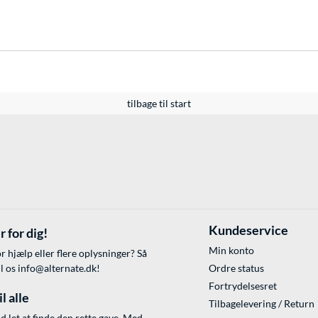
tilbage til start
Kundeservice
r for dig!
Min konto
r hjælp eller flere oplysninger? Så
il os
info@alternate.dk
!
Ordre status
Fortrydelsesret
l alle
Tilbagelevering / Return
id let at finde den rette gave. Med