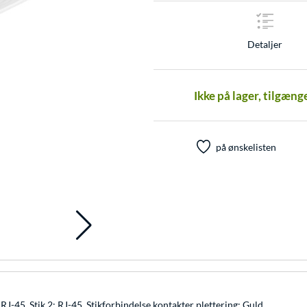
Detaljer
Ikke på lager, tilgæng
på ønskelisten
J-45, Stik 2: RJ-45, Stikforbindelse kontakter plettering: Guld