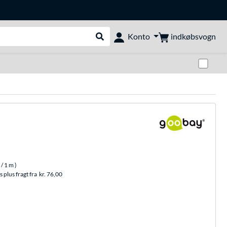
indkøbsvogn
Konto
Udfør søgning
Skif
/ 1 m
)
 plus fragt fra
kr. 76,00