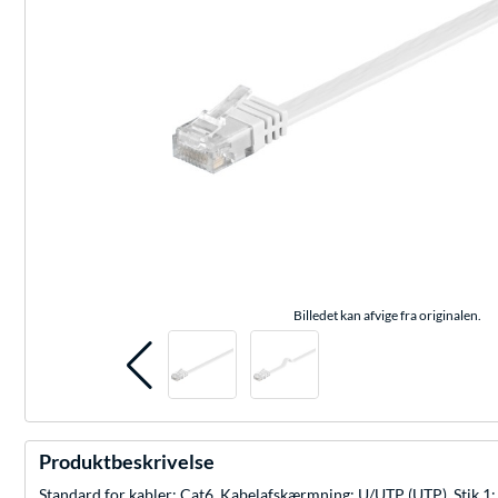
Billedet kan afvige fra originalen.
Produktbeskrivelse
Standard for kabler: Cat6, Kabelafskærmning: U/UTP (UTP), Stik 1: R