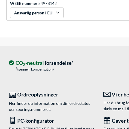
WEEE nummer
54978142
Ansvarlig person i EU
CO
-neutral
forsendelse
1
2
1
(gennem kompensation)
Ordreoplysninger
Vi er he
Har du brug fo
Her finder du information om din ordrestatus
skriv en mail t
oer sporingsnummeret.
PC-konfigurator
Gaver ti
Brug ALTERNATE's PC-Builder til at konfigurere
Det er ikke alt