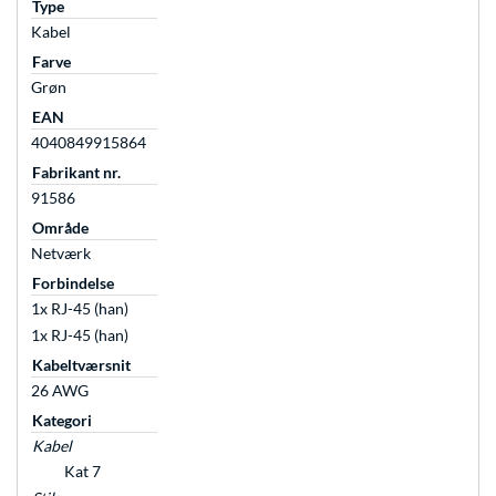
Type
Kabel
Farve
Grøn
EAN
4040849915864
Fabrikant nr.
91586
Område
Netværk
Forbindelse
1x RJ-45 (han)
1x RJ-45 (han)
Kabeltværsnit
26 AWG
Kategori
Kabel
Kat 7