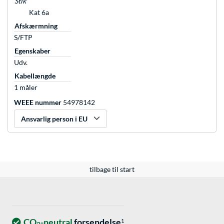
Stik
Kat 6a
Afskærmning
S/FTP
Egenskaber
Udv.
Kabellængde
1 måler
WEEE nummer
54978142
Ansvarlig person i EU
tilbage til start
CO
-neutral
forsendelse
1