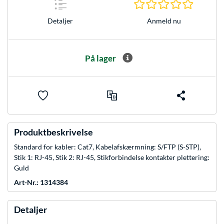
0.0 Stjer
Anmeld nu
Detaljer
På lager
Produktbeskrivelse
Standard for kabler: Cat7, Kabelafskærmning: S/FTP (S-STP),
Stik 1: RJ-45, Stik 2: RJ-45, Stikforbindelse kontakter plettering:
Guld
Art-Nr.: 1314384
Detaljer