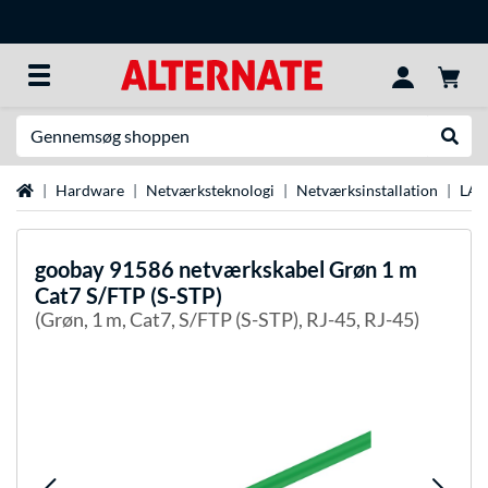
Søg efter noget
Udfør
Startside
Hardware
Netværksteknologi
Netværksinstallation
LAN
goobay
91586 netværkskabel Grøn 1 m
Cat7 S/FTP (S-STP)
(Grøn, 1 m, Cat7, S/FTP (S-STP), RJ-45, RJ-45)