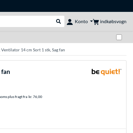
indkøbsvogn
Konto
Udfør søgning
Skif
tilator 14 cm Sort 1 stk, Sag fan
 fan
moms plus fragt fra
kr. 76,00