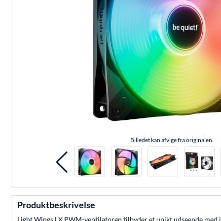
Billedet kan afvige fra originalen.
Produktbeskrivelse
Light Wings LX PWM-ventilatoren tilbyder et unikt udseende med i