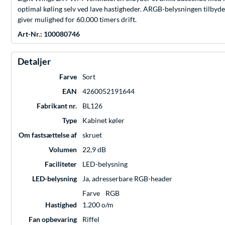
optimal køling selv ved lave hastigheder. ARGB-belysningen tilbyder
giver mulighed for 60.000 timers drift.
Art-Nr.: 100080746
Detaljer
Farve
Sort
EAN
4260052191644
Fabrikant nr.
BL126
Type
Kabinet køler
Om fastsættelse af
skruet
Volumen
22,9 dB
Faciliteter
LED-belysning
LED-belysning
Ja, adresserbare RGB-header
Farve
RGB
Hastighed
1.200 o/m
Fan opbevaring
Riffel