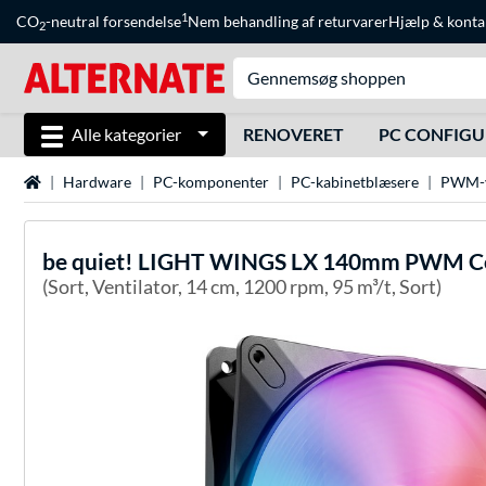
1
CO
-neutral forsendelse
Nem behandling af returvarer
Hjælp
&
konta
2
Alle kategorier
RENOVERET
PC CONFIG
Startside
Hardware
PC-komponenter
PC-kabinetblæsere
PWM-v
be quiet!
LIGHT WINGS LX 140mm PWM Compu
(Sort, Ventilator, 14 cm, 1200 rpm, 95 m³/t, Sort)