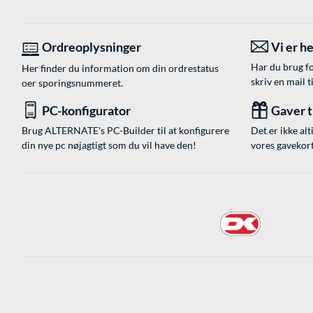
Ordreoplysninger
Vi er he
Har du brug fo
Her finder du information om din ordrestatus
skriv en mail t
oer sporingsnummeret.
PC-konfigurator
Gaver ti
Brug ALTERNATE's PC-Builder til at konfigurere
Det er ikke alt
din nye pc nøjagtigt som du vil have den!
vores gavekort,