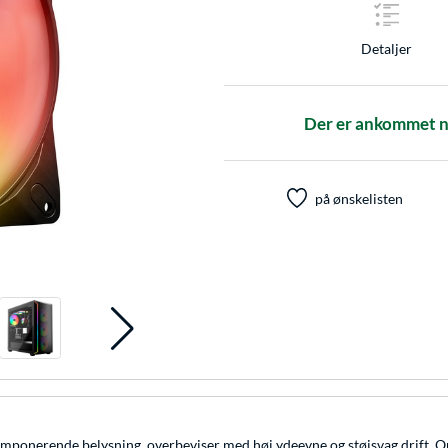
Detaljer
Der er ankommet nye
på ønskelisten
mponerende belysning, overbeviser med høj ydeevne og støjsvag drift. Op