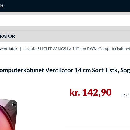
kt
Søg efter noget
URATOR
entilator
be quiet! LIGHT WINGS LX 140mm PWM Computerkabinet Ven
terkabinet Ventilator 14 cm Sort 1 stk, Sag
kr. 142,90
Inkl. 