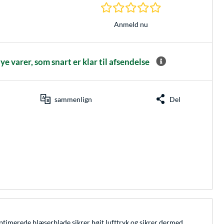
0.0 Stjerner hos 0 
Anmeld nu
 varer, som snart er klar til afsendelse
sammenlign
Del
timerede blæserblade sikrer højt lufttryk og sikrer dermed