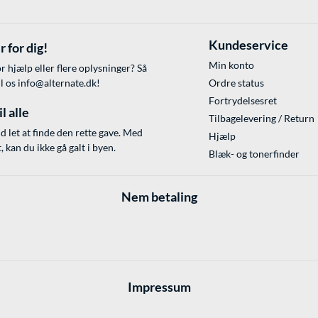
Kundeservice
r for dig!
Min konto
r hjælp eller flere oplysninger? Så
il os
info@alternate.dk
!
Ordre status
Fortrydelsesret
l alle
Tilbagelevering / Return
id let at finde den rette gave. Med
Hjælp
 kan du ikke gå galt i byen.
Blæk- og tonerfinder
Nem betaling
Impressum