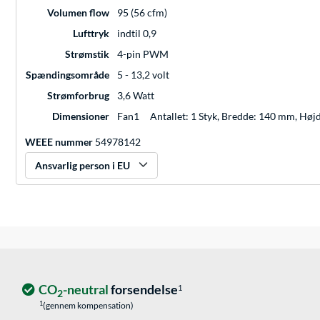
Volumen flow
95 (56 cfm)
Lufttryk
indtil 0,9
Strømstik
4-pin PWM
Spændingsområde
5 - 13,2 volt
Strømforbrug
3,6 Watt
Dimensioner
Fan1
Antallet: 1 Styk, Bredde: 140 mm, Hø
WEEE nummer
54978142
Ansvarlig person i EU
CO
-neutral
forsendelse
1
2
1
(gennem kompensation)