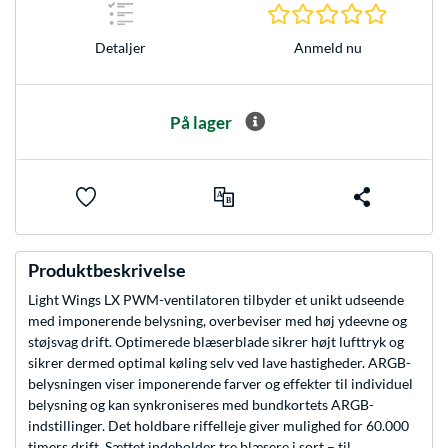
0.0 Stjer
Anmeld nu
Detaljer
På lager
Produktbeskrivelse
Light Wings LX PWM-ventilatoren tilbyder et unikt udseende
med imponerende belysning, overbeviser med høj ydeevne og
støjsvag drift. Optimerede blæserblade sikrer højt lufttryk og
sikrer dermed optimal køling selv ved lave hastigheder. ARGB-
belysningen viser imponerende farver og effekter til individuel
belysning og kan synkroniseres med bundkortets ARGB-
indstillinger. Det holdbare riffelleje giver mulighed for 60.000
timers drift. Sættet indeholder tre blæsere i sort – til