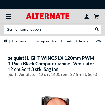
Søg efter noget
Udfør
Startside
Hardware
PC-komponenter
PC-kabinetblæsere
PWM-ve
be quiet!
LIGHT WINGS LX 120mm PWM
3-Pack Black Computerkabinet Ventilator
12 cm Sort 3 stk, Sag fan
(Sort, Ventilator, 12 cm, 1600 rpm, 87,5 m³/t, Sort)