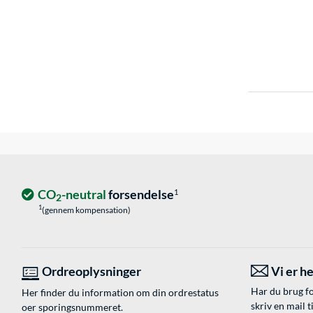
CO
-neutral
forsendelse
1
2
1
(gennem kompensation)
Ordreoplysninger
Vi er he
Har du brug fo
Her finder du information om din ordrestatus
skriv en mail t
oer sporingsnummeret.