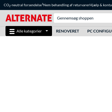
1
CO
-neutral forsendelse
Nem behandling af returvarer
Hjælp
&
konta
2
Alle kategorier
RENOVERET
PC CONFIG