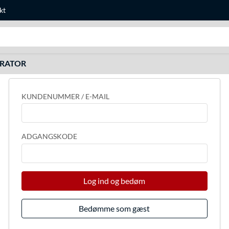
kt
Søg efter noget
URATOR
KUNDENUMMER / E-MAIL
ADGANGSKODE
Log ind og bedøm
Bedømme som gæst