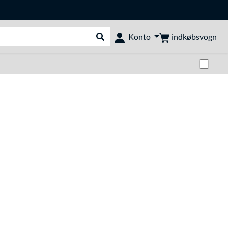
indkøbsvogn
Konto
Udfør søgning
Skif