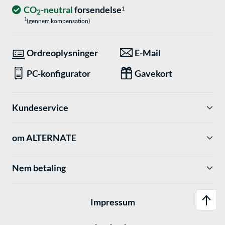
CO
-neutral
forsendelse
1
2
1
(gennem kompensation)
Ordreoplysninger
E-Mail
PC-konfigurator
Gavekort
Kundeservice
om ALTERNATE
Nem betaling
Impressum