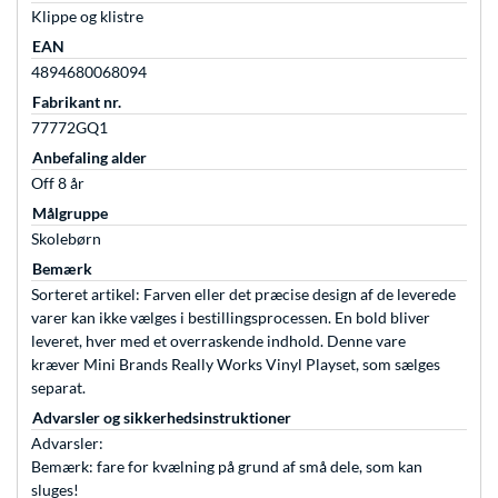
Klippe og klistre
EAN
4894680068094
Fabrikant nr.
77772GQ1
Anbefaling alder
Off 8 år
Målgruppe
Skolebørn
Bemærk
Sorteret artikel: Farven eller det præcise design af de leverede
varer kan ikke vælges i bestillingsprocessen. En bold bliver
leveret, hver med et overraskende indhold. Denne vare
kræver Mini Brands Really Works Vinyl Playset, som sælges
separat.
Advarsler og sikkerhedsinstruktioner
Advarsler:
Bemærk: fare for kvælning på grund af små dele, som kan
sluges!