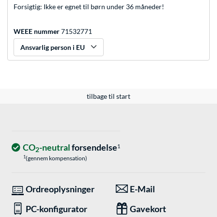
Forsigtig: Ikke er egnet til børn under 36 måneder!
WEEE nummer
71532771
Ansvarlig person i EU
tilbage til start
CO
-neutral
forsendelse
1
2
1
(gennem kompensation)
Ordreoplysninger
E-Mail
PC-konfigurator
Gavekort