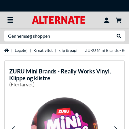
Søg efter noget
Udfør
Startside
Legetøj
Kreativitet
klip & papir
ZURU Mini Brands - Reall
ZURU
Mini Brands - Really Works Vinyl,
Klippe og klistre
(Flerfarvet)