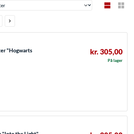
ter "Hogwarts
kr. 305,00
På lager
"Into the Light",