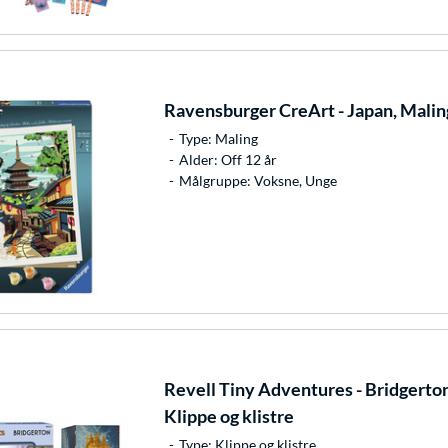
Ravensburger
CreArt - Japan, Malin
Type: Maling
Alder: Off 12 år
Målgruppe: Voksne, Unge
Revell
Tiny Adventures - Bridgerton
Klippe og klistre
Type: Klippe og klistre