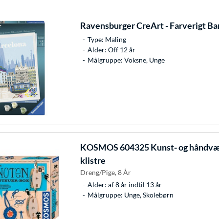
Ravensburger
CreArt - Farverigt Ba
Type: Maling
Alder: Off 12 år
Målgruppe: Voksne, Unge
KOSMOS
604325 Kunst- og håndvær
klistre
Dreng/Pige, 8 År
Alder: af 8 år indtil 13 år
Målgruppe: Unge, Skolebørn