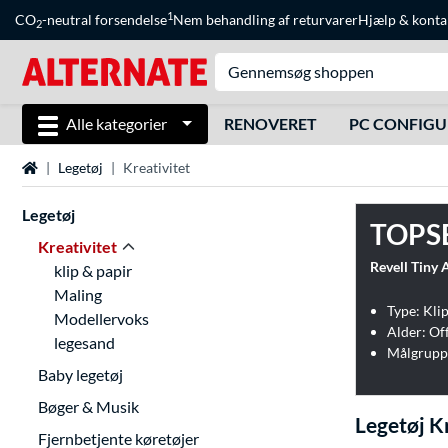
1
CO
-neutral forsendelse
Nem behandling af returvarer
Hjælp
&
konta
2
Alle kategorier
RENOVERET
PC CONFIG
Startside
Legetøj
Kreativitet
Legetøj
TOPS
Kreativitet
klip & papir
Maling
Type: Klip
Modellervoks
Alder: Of
legesand
Målgrupp
Baby legetøj
Bøger & Musik
Legetøj K
Fjernbetjente køretøjer