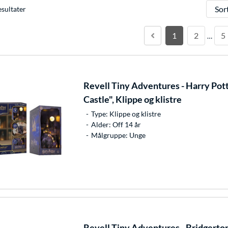
Sorter
esultater
1
2
5
…
Revell
Tiny Adventures - Harry Pot
Castle", Klippe og klistre
Type: Klippe og klistre
Alder: Off 14 år
Målgruppe: Unge
Revell
Tiny Adventures - Bridgerton 