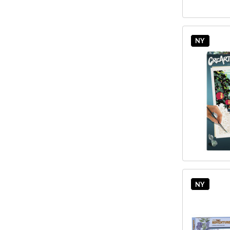
NY
NY