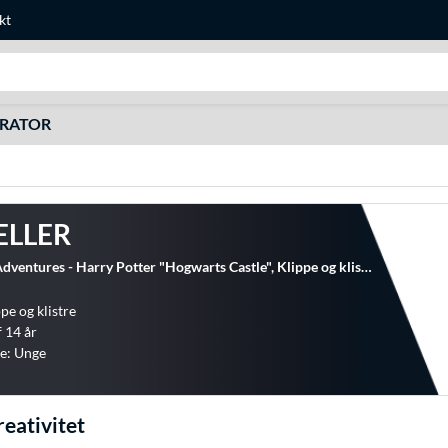
kt
Søg efter noget
URATOR
ELLER
Revell Tiny Adventures - Harry Potter "Hogwarts Castle", Klippe og klistre
pe og klistre
f 14 år
e: Unge
reativitet