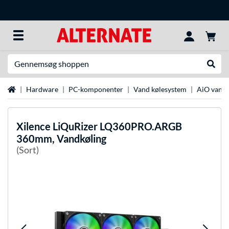
Søg efter noget
Udfør
Startside
Hardware
PC-komponenter
Vand kølesystem
AiO vandk
Xilence
LiQuRizer LQ360PRO.ARGB
360mm, Vandkøling
(Sort)