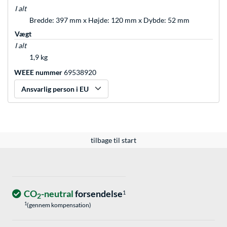
I alt
Bredde: 397 mm x Højde: 120 mm x Dybde: 52 mm
Vægt
I alt
1,9 kg
WEEE nummer
69538920
Ansvarlig person i EU
tilbage til start
CO
-neutral
forsendelse
1
2
1
(gennem kompensation)