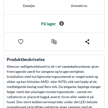
Anmeld nu
Detaljer
På lager
Produktbeskrivelse
Xilences vedligeholdelsesfrie alt-i-et-væskekølesystemer giver
fremragende værdi for pengene og brugervenlighed.
Installation med hurtigmonteringssystemet er meget enkel og
sikker og kan tilsluttes AMD- eller INTEL-stik ved hjælp af de
medfølgende beslag med flere stik. De elegante, bøjelige slanger
følger nemt den planlagte monteringsmetode - uanset om
radiatoren er placeret bagpå, øverst, foran eller nederst på
huset. Den store kobbervarmespreder under det LED-belyste
pumpehoved og kraftige radiatorer giver sammen med de