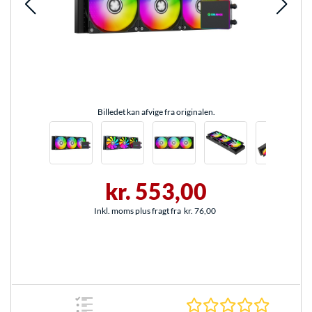
Billedet kan afvige fra originalen.
kr. 553,00
Inkl. moms plus fragt fra
kr. 76,00
0.0 Stjer