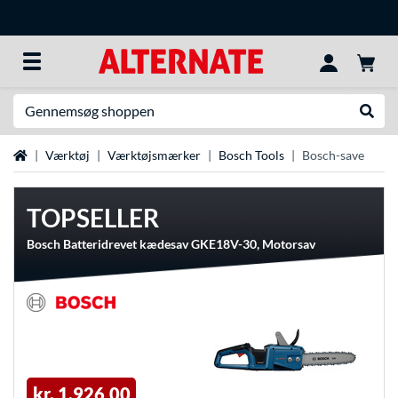
Søg efter noget
Udfør
Startside
Værktøj
Værktøjsmærker
Bosch Tools
Bosch-save
TOPSELLER
Bosch Batteridrevet kædesav GKE18V-30, Motorsav
kr. 1.926,00