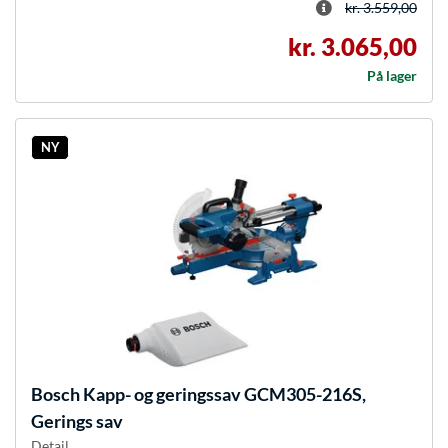
kr. 3.559,00
kr. 3.065,00
På lager
NY
Bosch
Kapp- og geringssav GCM305-216S,
Gerings sav
Detail