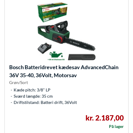
Bosch
Batteridrevet kædesav AdvancedChain
36V 35-40, 36Volt, Motorsav
Grøn/Sort
Kæde pitch: 3/8" LP
Sværd længde: 35 cm
Driftstilstand: Batteri drift, 36Volt
kr. 2.187,00
På lager