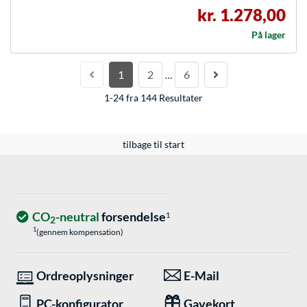
kr. 1.278,00
På lager
1
2
6
…
1-24 fra 144 Resultater
tilbage til start
CO
-neutral
forsendelse
1
2
1
(gennem kompensation)
Ordreoplysninger
E-Mail
PC-konfigurator
Gavekort