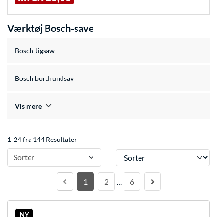
Værktøj Bosch-save
Bosch Jigsaw
Bosch bordrundsav
Vis mere
1-24 fra 144 Resultater
Sorter
Sorter
1
2
6
…
NY