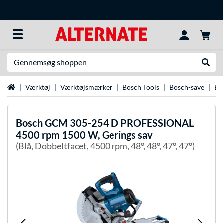
Søg efter noget
Udfør
Startside
Værktøj
Værktøjsmærker
Bosch Tools
Bosch-save
Bo
Bosch
GCM 305-254 D PROFESSIONAL
4500 rpm 1500 W, Gerings sav
(Blå, Dobbeltfacet, 4500 rpm, 48°, 48°, 47°, 47°)