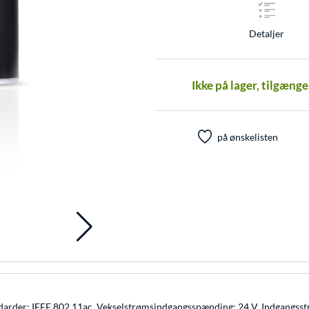
Detaljer
Ikke på lager, tilgæng
på ønskelisten
rder: IEEE 802.11ac. Vekselstrømsindgangsspænding: 24 V, Indgangsstrøm