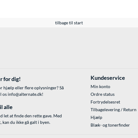
tilbage til start
Kundeservice
r for dig!
Min konto
r hjælp eller flere oplysninger? Så
il os
info@alternate.dk
!
Ordre status
Fortrydelsesret
l alle
Tilbagelevering / Return
id let at finde den rette gave. Med
Hjælp
 kan du ikke gå galt i byen.
Blæk- og tonerfinder