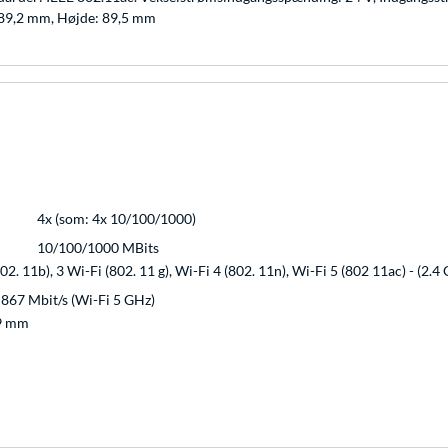
: 89,2 mm, Højde: 89,5 mm
4x (som: 4x 10/100/1000)
10/100/1000 MBits
02. 11b), 3 Wi-Fi (802. 11 g), Wi-Fi 4 (802. 11n), Wi-Fi 5 (802 11ac) - (2.4
867 Mbit/s (Wi-Fi 5 GHz)
89 mm