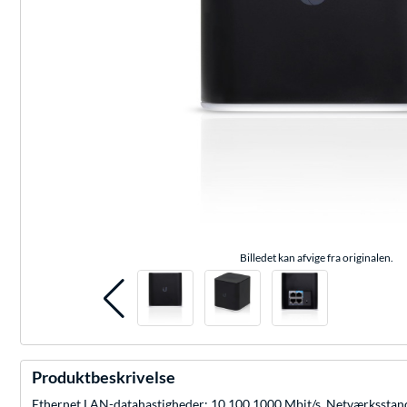
Billedet kan afvige fra originalen.
Produktbeskrivelse
Ethernet LAN-datahastigheder: 10,100,1000 Mbit/s, Netværksstanda