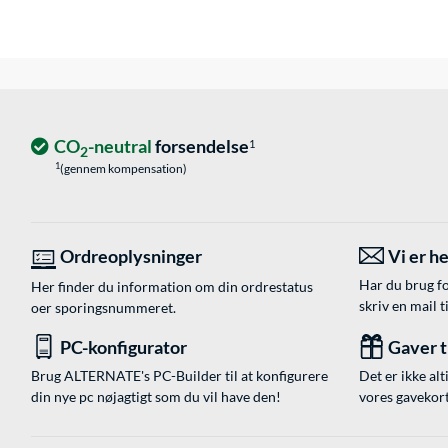
CO
-neutral
forsendelse
1
2
1
(gennem kompensation)
Ordreoplysninger
Vi er he
Har du brug fo
Her finder du information om din ordrestatus
skriv en mail t
oer sporingsnummeret.
PC-konfigurator
Gaver ti
Brug ALTERNATE's PC-Builder til at konfigurere
Det er ikke alt
din nye pc nøjagtigt som du vil have den!
vores gavekort,