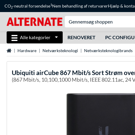
1
CO
-neutral forsendelse
Nem behandling af returvarer
Hjælp
&
konta
2
Alle kategorier
RENOVERET
PC CONFIG
Startside
Hardware
Netværksteknologi
Netværksteknologibrands
Ubiquiti
airCube 867 Mbit/s Sort Strøm ove
(867 Mbit/s, 10,100,1000 Mbit/s, IEEE 802.11ac, 24 V,