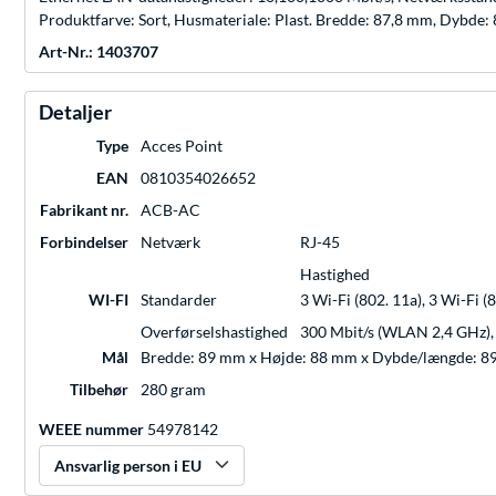
Produktfarve: Sort, Husmateriale: Plast. Bredde: 87,8 mm, Dybde
Art-Nr.: 1403707
Detaljer
Type
Acces Point
EAN
0810354026652
Fabrikant nr.
ACB-AC
Forbindelser
Netværk
RJ-45
Hastighed
WI-FI
Standarder
3 Wi-Fi (802. 11a), 3 Wi-Fi (8
Overførselshastighed
300 Mbit/s (WLAN 2,4 GHz), 
Mål
Bredde: 89 mm x Højde: 88 mm x Dybde/længde: 
Tilbehør
280 gram
WEEE nummer
54978142
Ansvarlig person i EU