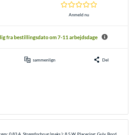
0.0 Stjerner hos 0 
Anmeld nu
elig fra bestillingsdato om 7-11 arbejdsdage
sammenlign
Del
: 0.83 A, Strømforbrug (maks.): 8,5 W. Placering: Gulv, Bord,