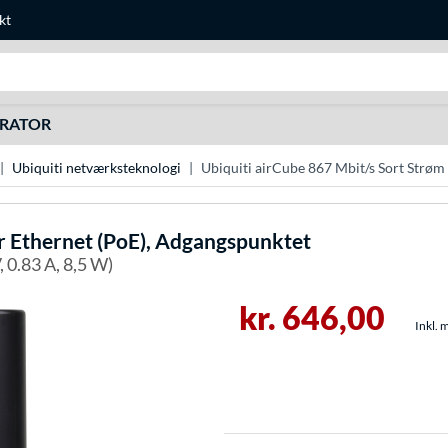
kt
Søg efter noget
URATOR
Ubiquiti netværksteknologi
Ubiquiti airCube 867 Mbit/s Sort Strøm
r Ethernet (PoE), Adgangspunktet
 0.83 A, 8,5 W)
kr. 646,00
Inkl. 