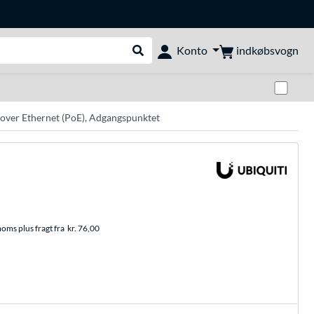
indkøbsvogn
Konto
Udfør søgning
Skif
 over Ethernet (PoE), Adgangspunktet
moms plus fragt fra
kr. 76,00