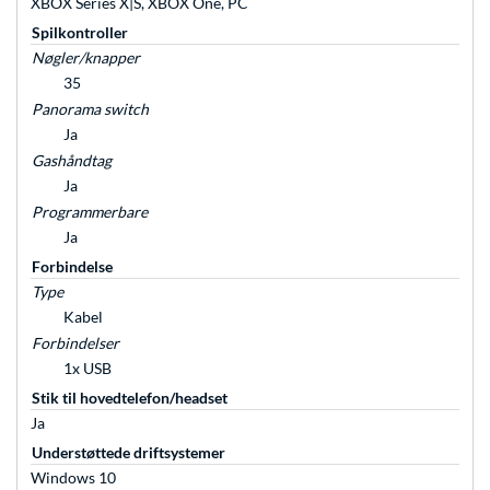
XBOX Series X|S, XBOX One, PC
Spilkontroller
Nøgler/knapper
35
Panorama switch
Ja
Gashåndtag
Ja
Programmerbare
Ja
Forbindelse
Type
Kabel
Forbindelser
1x USB
Stik til hovedtelefon/headset
Ja
Understøttede driftsystemer
Windows 10