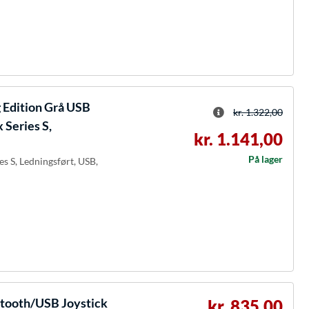
Edition Grå USB
kr. 1.322,00
 Series S,
kr. 1.141,00
På lager
es S, Ledningsført, USB,
tooth/USB Joystick
kr. 835,00