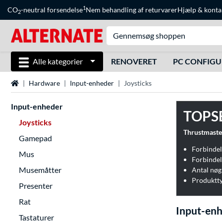
1
CO
-neutral forsendelse
Nem behandling af returvarer
Hjælp
&
konta
2
Alle kategorier
RENOVERET
PC CONFIG
Startside
Hardware
Input-enheder
Joysticks
Input-enheder
TOPS
Joysticks
Thrustmaste
Gamepad
Forbindel
Mus
Forbindel
Musemåtter
Antal nøg
Produktt
Presenter
Rat
Input-enh
Tastaturer