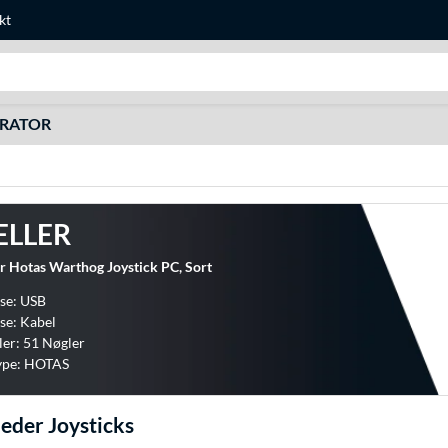
kt
Søg efter noget
URATOR
ELLER
r Hotas Warthog Joystick PC, Sort
se: USB
se: Kabel
ler: 51 Nøgler
ype: HOTAS
eder Joysticks