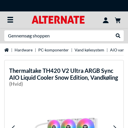
Søg efter noget
Udfør
Startside
Hardware
PC-komponenter
Vand kølesystem
AiO vandk
Thermaltake
TH420 V2 Ultra ARGB Sync
AIO Liquid Cooler Snow Edition, Vandkøling
(Hvid)