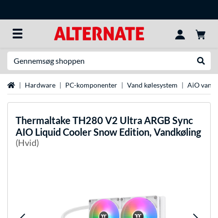
Søg efter noget
Udfør
Startside
Hardware
PC-komponenter
Vand kølesystem
AiO vandk
Thermaltake
TH280 V2 Ultra ARGB Sync
AIO Liquid Cooler Snow Edition, Vandkøling
(Hvid)