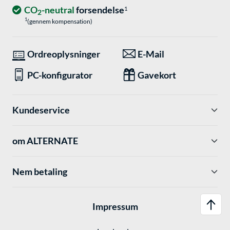
CO
-neutral
forsendelse
1
2
1
(gennem kompensation)
Ordreoplysninger
E-Mail
PC-konfigurator
Gavekort
Kundeservice
om ALTERNATE
Nem betaling
Impressum