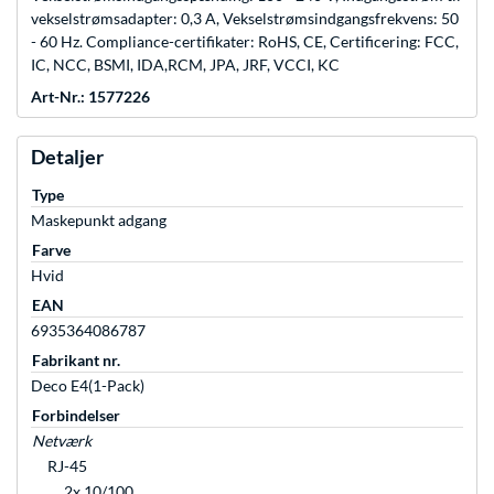
vekselstrømsadapter: 0,3 A, Vekselstrømsindgangsfrekvens: 50
- 60 Hz. Compliance-certifikater: RoHS, CE, Certificering: FCC,
IC, NCC, BSMI, IDA,RCM, JPA, JRF, VCCI, KC
Art-Nr.: 1577226
Detaljer
Type
Maskepunkt adgang
Farve
Hvid
EAN
6935364086787
Fabrikant nr.
Deco E4(1-Pack)
Forbindelser
Netværk
RJ-45
2x 10/100