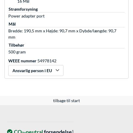
16 MB
Strømforsyning
Power adapter port
Mål
Bredde: 190,5 mm x Højde: 90,7 mm x Dybde/længde: 90,7
mm
Tilbehør
500 gram
WEEE nummer
54978142
Ansvarlig person i EU
tilbage til start
CO
-neutral
forsendelse
1