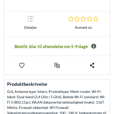
0.0 Stjer
Anmeld nu
Detaljer
Bestilt, klar til afsendelse om 5-9 dage
Produktbeskrivelse
Grå, Antenne type: Intern, Produkttype: Mesh-router. Wi-Fi-
bånd: Dual-band (2,4 GHz / 5 GHz), Bedste Wi-Fi standard: Wi-
Fi 5 (802.11ac), WLAN dataoverførselshastighed (maks): 1167
Mbit/s. Firewall sikkerhed: SPI Firewall.
Vekselstrømsindgangsspænding: 100 - 240 V, Indgangsstrøm til