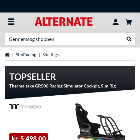
Søg efter noget
Udfør
Startside
SimRacing
Sim Rigs
TOPSELLER
Thermaltake GR500 Racing Simulator Cockpit, Sim Rig
kr. 5.498,00