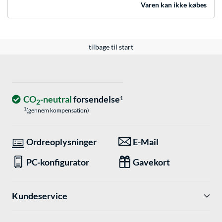
Varen kan ikke købes
tilbage til start
CO
-neutral
forsendelse
1
2
1
(gennem kompensation)
Ordreoplysninger
E-Mail
PC-konfigurator
Gavekort
Kundeservice