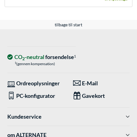
tilbage til start
CO
-neutral
forsendelse
1
2
1
(gennem kompensation)
Ordreoplysninger
E-Mail
PC-konfigurator
Gavekort
Kundeservice
om ALTERNATE