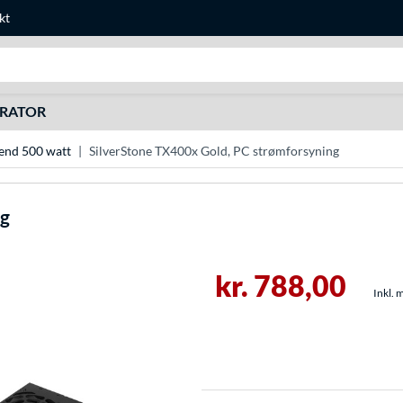
kt
Søg efter noget
URATOR
end 500 watt
SilverStone TX400x Gold, PC strømforsyning
ng
kr. 788,00
Inkl. 