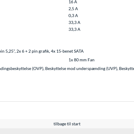
16 A
2,5 A
0,3 A
33,3 A
33,3 A
in 5,25", 2x 6 + 2 pin grafik, 4x 15-benet SATA
1x 80 mm Fan
ingsbeskyttelse (OVP), Beskyttelse mod underspænding (UVP), Beskytte
tilbage til start