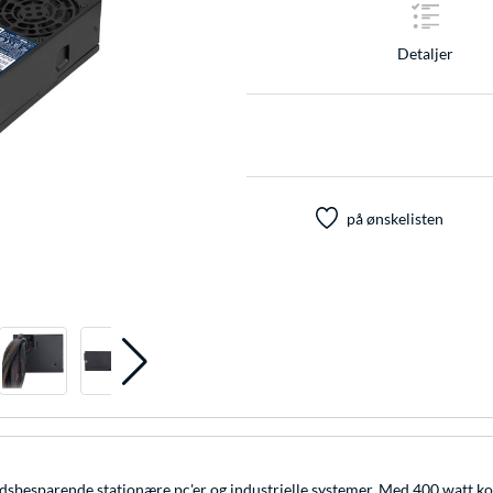
Detaljer
på ønskelisten
besparende stationære pc'er og industrielle systemer. Med 400 watt konti