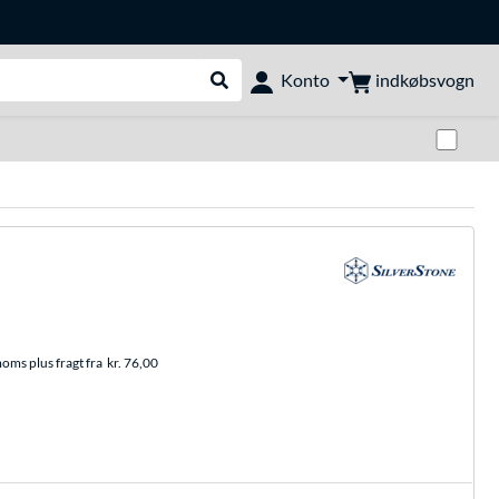
indkøbsvogn
Konto
Udfør søgning
Skif
moms plus fragt fra
kr. 76,00