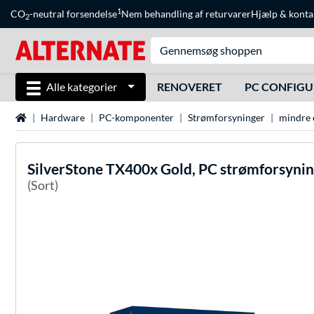
1
CO
-neutral forsendelse
Nem behandling af returvarer
Hjælp
&
konta
2
Alle kategorier
RENOVERET
PC CONFIG
Startside
Hardware
PC-komponenter
Strømforsyninger
mindre 
SilverStone
TX400x Gold, PC strømforsyni
(Sort)