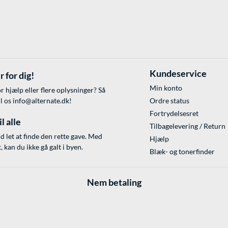
Kundeservice
r for dig!
Min konto
r hjælp eller flere oplysninger? Så
il os
info@alternate.dk
!
Ordre status
Fortrydelsesret
l alle
Tilbagelevering / Return
id let at finde den rette gave. Med
Hjælp
 kan du ikke gå galt i byen.
Blæk- og tonerfinder
Nem betaling