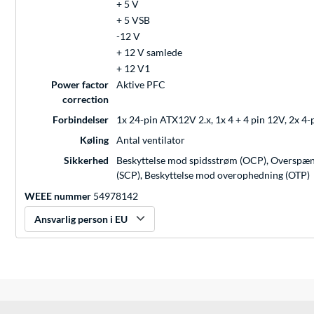
+ 5 V
+ 5 VSB
-12 V
+ 12 V samlede
+ 12 V1
Power factor
Aktive PFC
correction
Forbindelser
1x 24-pin ATX12V 2.x, 1x 4 + 4 pin 12V, 2x 4-p
Køling
Antal ventilator
Sikkerhed
Beskyttelse mod spidsstrøm (OCP), Overspænd
(SCP), Beskyttelse mod overophedning (OTP)
WEEE nummer
54978142
Ansvarlig person i EU