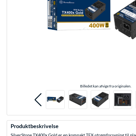
Billedet kan afvige fra originalen.
Produktbeskrivelse
SilverStone TX400x Gold er en kompakt TFX-strømforsyning til plads