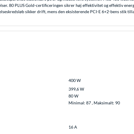
elser. 80 PLUS Gold-certificeringen sikrer høj effektivitet og effektiv en
telseskredsløb sikker drift, mens den eksisterende PCI-E 6+2-bens stik til
400 W
399,6 W
80 W
Minimal: 87 , Maksimalt: 90
16 A