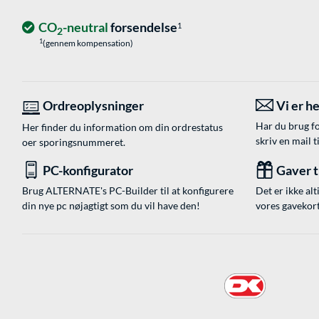
CO
-neutral
forsendelse
1
2
1
(gennem kompensation)
Ordreoplysninger
Vi er he
Har du brug fo
Her finder du information om din ordrestatus
skriv en mail t
oer sporingsnummeret.
PC-konfigurator
Gaver ti
Brug ALTERNATE's PC-Builder til at konfigurere
Det er ikke alt
din nye pc nøjagtigt som du vil have den!
vores gavekort,