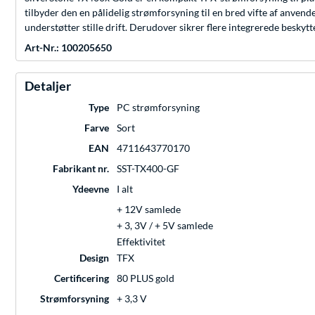
tilbyder den en pålidelig strømforsyning til en bred vifte af anvend
understøtter stille drift. Derudover sikrer flere integrerede beskyt
Art-Nr.: 100205650
Detaljer
Type
PC strømforsyning
Farve
Sort
EAN
4711643770170
Fabrikant nr.
SST-TX400-GF
Ydeevne
I alt
+ 12V samlede
+ 3, 3V / + 5V samlede
Effektivitet
Design
TFX
Certificering
80 PLUS gold
Strømforsyning
+ 3,3 V