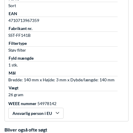
Sort
EAN
4710713967359
Fabrikant nr.
SST-FF141B
Filtertype
Støv filter
Fyld mængde
1 stk.
Mål
Bredde: 140 mm x Højde: 3 mm x Dybde/længde: 140 mm
Vægt
26 gram
WEEE nummer
54978142
Ansvarlig person i EU
Bliver også ofte søgt