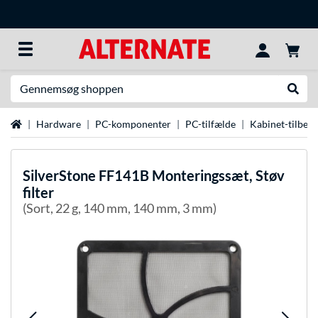
Søg efter noget
Udfør
Startside
Hardware
PC-komponenter
PC-tilfælde
Kabinet-tilbeh
SilverStone
FF141B Monteringssæt, Støv
filter
(Sort, 22 g, 140 mm, 140 mm, 3 mm)