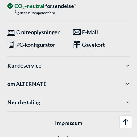
CO
-neutral
forsendelse
1
2
1
(gennem kompensation)
Ordreoplysninger
E-Mail
PC-konfigurator
Gavekort
Kundeservice
om ALTERNATE
Nem betaling
Impressum