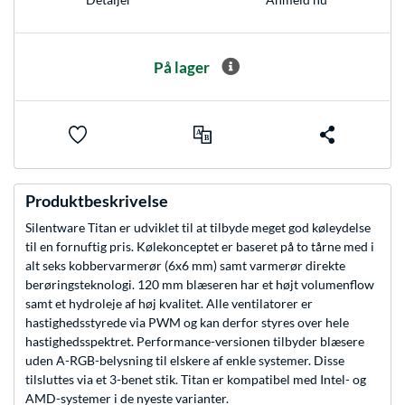
På lager
Produktbeskrivelse
Silentware Titan er udviklet til at tilbyde meget god køleydelse
til en fornuftig pris. Kølekonceptet er baseret på to tårne med i
alt seks kobbervarmerør (6x6 mm) samt varmerør direkte
berøringsteknologi. 120 mm blæseren har et højt volumenflow
samt et hydroleje af høj kvalitet. Alle ventilatorer er
hastighedsstyrede via PWM og kan derfor styres over hele
hastighedsspektret. Performance-versionen tilbyder blæsere
uden A-RGB-belysning til elskere af enkle systemer. Disse
tilsluttes via et 3-benet stik. Titan er kompatibel med Intel- og
AMD-systemer i de nyeste varianter.