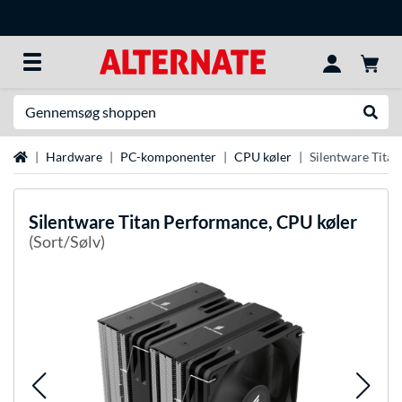
Søg efter noget
Udfør
Startside
Hardware
PC-komponenter
CPU køler
Silentware Tita
Silentware
Titan Performance, CPU køler
(Sort/Sølv)