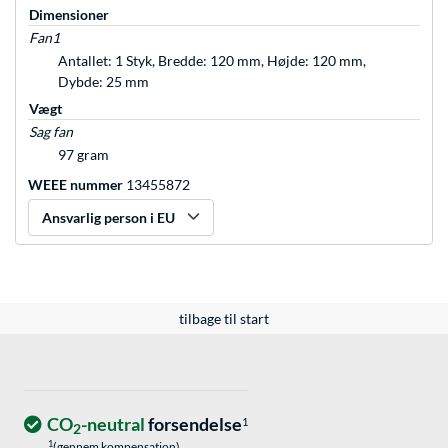
Dimensioner
Fan1
Antallet: 1 Styk, Bredde: 120 mm, Højde: 120 mm,
Dybde: 25 mm
Vægt
Sag fan
97 gram
WEEE nummer
13455872
Ansvarlig person i EU
tilbage til start
CO
-neutral
forsendelse
1
2
1
(gennem kompensation)