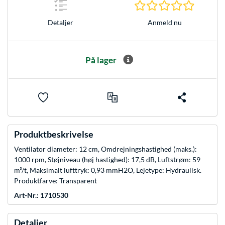
0.0 Stjer
Anmeld nu
Detaljer
På lager
Produktbeskrivelse
Ventilator diameter: 12 cm, Omdrejningshastighed (maks.):
1000 rpm, Støjniveau (høj hastighed): 17,5 dB, Luftstrøm: 59
m³/t, Maksimalt lufttryk: 0,93 mmH2O, Lejetype: Hydraulisk.
Produktfarve: Transparent
Art-Nr.: 1710530
Detaljer