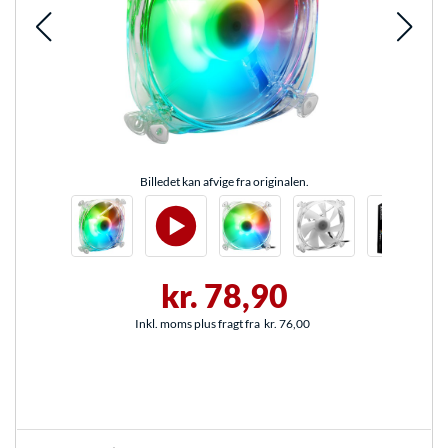
Billedet kan afvige fra originalen.
kr. 78,90
Inkl. moms plus fragt fra
kr. 76,00