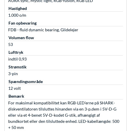
AURA sync, Mystic light, RGB-fusion, RGB LED
Hastighed
1.000 o/m
Fan opbevaring
FDB - fluid dynamic bearing, Glidelejer
Volumen flow
53
Lufttryk
indtil 0,93
Strømstik
3-pin
Spændingsområde
12 volt
Bemærk
For maksimal kompatibilitet kan RGB-LED'erne på SHARK-
diskventilatoren tilsluttes hinanden via en 3-p.dem i 5V-D-G
eller via et 4-benet 5V-D-kodet G-stik, afhængigt af
bundkortet eller den tilsluttede enhed. LED-kabellængde: 500
+ 50 mm