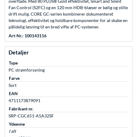
overflade. Med 80 PLUS® Gold effektivitet, Smart and Silent
Fan Control (S2FC) og en 120 mm HDB-blæser er kølig og stille
drift mulig. CORE GC-serien kombinerer dokumenteret
teknologi, effektivitet og holdbare komponenter for at skabe en
pålidelig løsning til en bred vifte af PC-systemer.
Art-Nr.: 100143116
Detaljer
Type
PC strømforsyning
Farve
Sort
EAN
4711173879091
Fabrikant nr.
SRP-CGC651-A5A32SF
Ydeevne
I alt