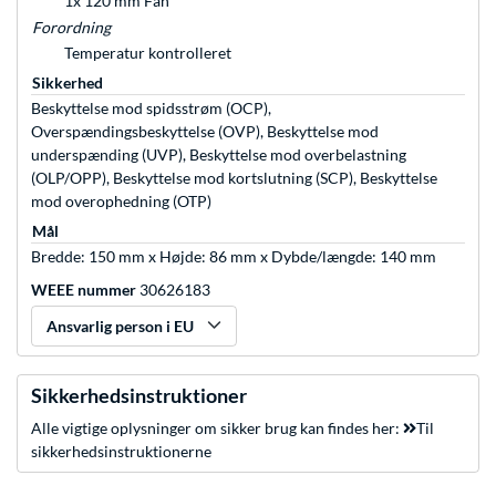
1x 120 mm Fan
Forordning
Temperatur kontrolleret
Sikkerhed
Beskyttelse mod spidsstrøm (OCP),
Overspændingsbeskyttelse (OVP), Beskyttelse mod
underspænding (UVP), Beskyttelse mod overbelastning
(OLP/OPP), Beskyttelse mod kortslutning (SCP), Beskyttelse
mod overophedning (OTP)
Mål
Bredde: 150 mm x Højde: 86 mm x Dybde/længde: 140 mm
WEEE nummer
30626183
Ansvarlig person i EU
Sikkerhedsinstruktioner
Alle vigtige oplysninger om sikker brug kan findes her:
Til
sikkerhedsinstruktionerne