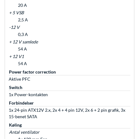
20 A
+ 5 VSB
2,5 A
-12 V
0,3 A
+ 12 V samlede
54 A
+ 12 V1
54 A
Power factor correction
Aktive PFC
Switch
1x Power-kontakten
Forbindelser
1x 24-pin ATX12V 2.x, 2x 4 + 4 pin 12V, 2x 6 + 2 pin grafik, 3x
15-benet SATA
Køling
Antal ventilator