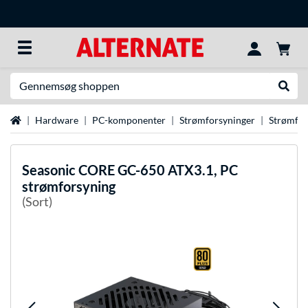
Søg efter noget
Udfør
Startside
Hardware
PC-komponenter
Strømforsyninger
Strømfo
Seasonic
CORE GC-650 ATX3.1, PC
strømforsyning
(Sort)