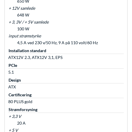
650 W
+ 12V samlede
648 W
+ 3, 3V / + 5V samlede
100 W
input strømstyrke
4,5 A ved 230 v/50 Hz, 9 A på 110 volt/60 Hz
Installation standard
ATX12V 2.3, ATX12V 3,1, EPS
PCIe
5.1
Design
ATX
Certificering
80 PLUS gold
Strømforsyning
+ 3,3 V
20 A
+ 5 V