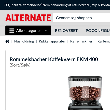
1
CO
-neutral forsendelse
Nem behandling af returvarer
Hjælp
&
konta
2
Alle kategorier
RENOVERET
PC CONFIG
Startside
Husholdning
Køkkenapparater
Kaffemaskiner
Kaffemø
Rommelsbacher
Kaffekværn EKM 400
(Sort/Sølv)