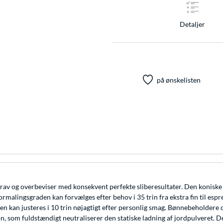
Detaljer
på ønskelisten
 og overbeviser med konsekvent perfekte sliberesultater. Den koniske kvær
lingsgraden kan forvælges efter behov i 35 trin fra ekstra fin til espres
lsen kan justeres i 10 trin nøjagtigt efter personlig smag. Bønnebeholder
, som fuldstændigt neutraliserer den statiske ladning af jordpulveret. De