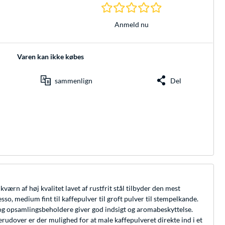
0.0 Stjerner hos 0 
Anmeld nu
Varen kan ikke købes
sammenlign
Del
n af høj kvalitet lavet af rustfrit stål tilbyder den mest
so, medium fint til kaffepulver til groft pulver til stempelkande.
e og opsamlingsbeholdere giver god indsigt og aromabeskyttelse.
rudover er der mulighed for at male kaffepulveret direkte ind i et