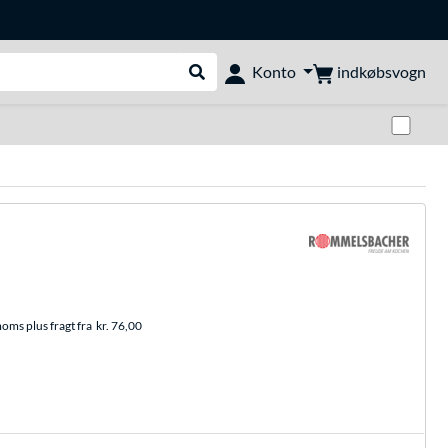
indkøbsvogn
Konto
Udfør søgning
Skif
moms plus fragt fra
kr. 76,00