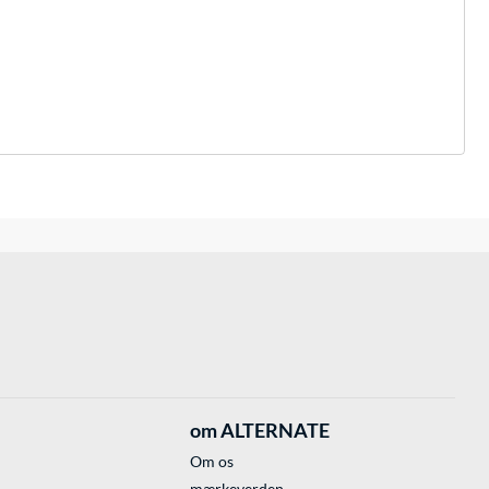
om ALTERNATE
Om os
mærkeverden