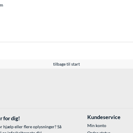
cm
tilbage til start
Kundeservice
r for dig!
Min konto
r hjælp eller flere oplysninger? Så
il os
info@alternate.dk
!
Ordre status