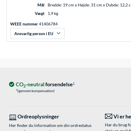
Mål
Bredde: 19 cm x Højde: 31 cm x Dybde: 12,2 
Vægt
1,9 kg
WEEE nummer
41406784
Ansvarlig person i EU
CO
-neutral
forsendelse
1
2
1
(gennem kompensation)
Ordreoplysninger
Vi er he
Har du brug fo
Her finder du information om din ordrestatus
skriv en mail t