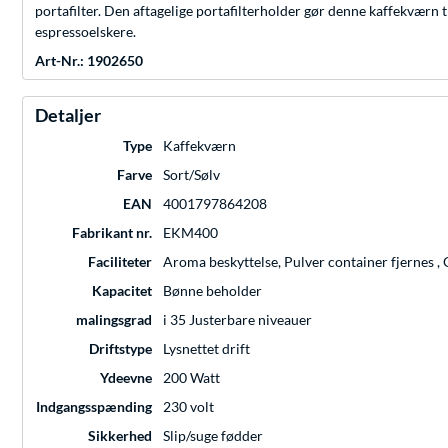
portafilter. Den aftagelige portafilterholder gør denne kaffekværn t
espressoelskere.
Art-Nr.: 1902650
Detaljer
Type
Kaffekværn
Farve
Sort/Sølv
EAN
4001797864208
Fabrikant nr.
EKM400
Faciliteter
Aroma beskyttelse, Pulver container fjernes , 
Kapacitet
Bønne beholder
malingsgrad
i 35 Justerbare niveauer
Driftstype
Lysnettet drift
Ydeevne
200 Watt
Indgangsspænding
230 volt
Sikkerhed
Slip/suge fødder