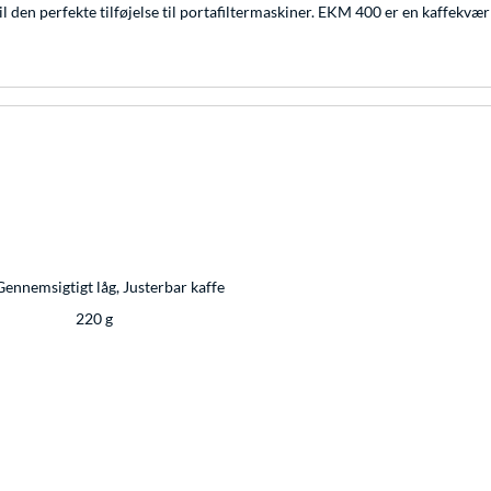
il den perfekte tilføjelse til portafiltermaskiner. EKM 400 er en kaffekvæ
Gennemsigtigt låg, Justerbar kaffe
220 g