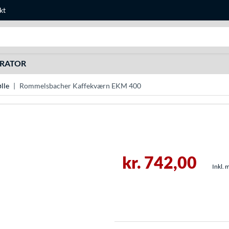
kt
Søg efter noget
URATOR
lle
Rommelsbacher Kaffekværn EKM 400
kr. 742,00
Inkl. 