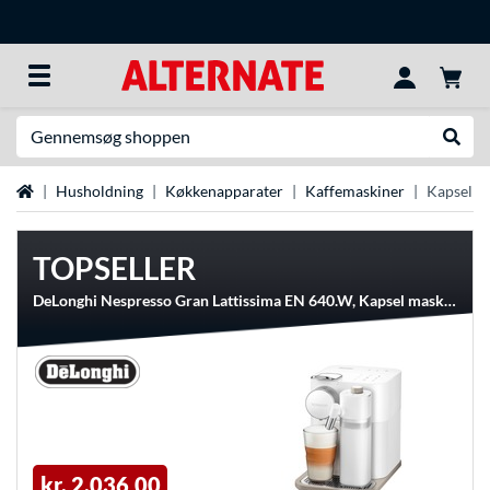
Søg efter noget
Udfør
Startside
Husholdning
Køkkenapparater
Kaffemaskiner
Kapselma
TOPSELLER
DeLonghi Nespresso Gran Lattissima EN 640.W, Kapsel maskine
kr. 2.036,00