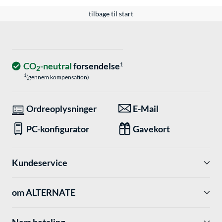
tilbage til start
CO
-neutral
forsendelse
1
2
1
(gennem kompensation)
Ordreoplysninger
E-Mail
PC-konfigurator
Gavekort
Kundeservice
om ALTERNATE
Nem betaling