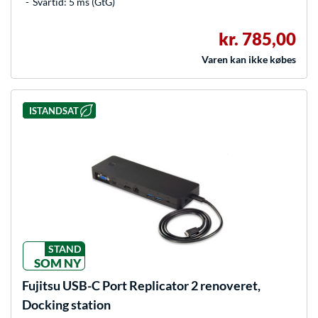
Svartid: 5 ms (GtG)
kr. 785,00
Varen kan ikke købes
ISTANDSAT
STAND
SOM NY
Fujitsu
USB-C Port Replicator 2 renoveret,
Docking station