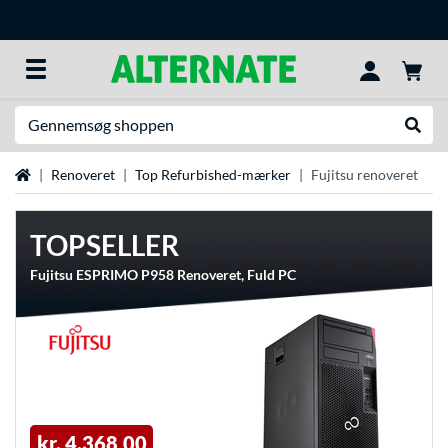
Søg efter noget
Udfør
Startside
Renoveret
Top Refurbished-mærker
Fujitsu renoveret
TOPSELLER
Fujitsu ESPRIMO P958 Renoveret, Fuld PC
kr. 4.368,00