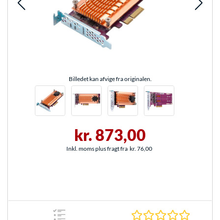
Billedet kan afvige fra originalen.
kr. 873,00
Inkl. moms plus fragt fra
kr. 76,00
0.0 Stjer