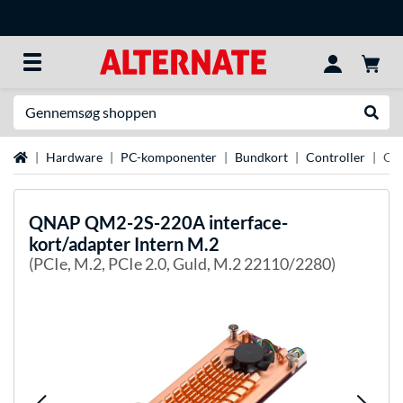
Søg efter noget
Udfør
Startside
Hardware
PC-komponenter
Bundkort
Controller
QNA
QNAP
QM2-2S-220A interface-
kort/adapter Intern M.2
(PCIe, M.2, PCIe 2.0, Guld, M.2 22110/2280)