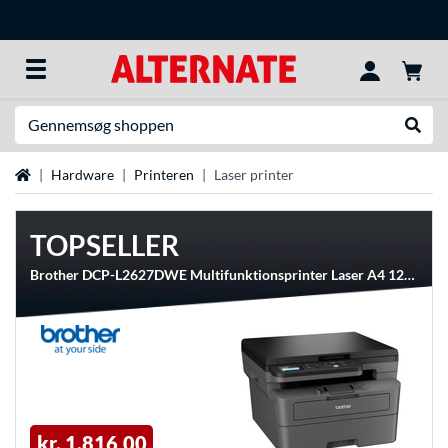
Søg efter noget
Udfør
Startside
Hardware
Printeren
Laser printer
TOPSELLER
Brother DCP-L2627DWE Multifunktionsprinter Laser A4 1200 x 1200 dpi 32 sider pr. minut Wi-Fi
kr. 1.816,00