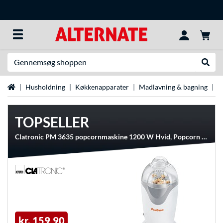
Søg efter noget
Udfør
Startside
Husholdning
Køkkenapparater
Madlavning & bagning
P
TOPSELLER
Clatronic PM 3635 popcornmaskine 1200 W Hvid, Popcorn maskine
kr. 159,90