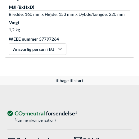
Mål (BxHxD)
Bredde: 160 mm x Højde: 153 mm x Dybde/længde: 220 mm
Vægt
1,2 kg
WEEE nummer
57797264
Ansvarlig person i EU
tilbage til start
CO
-neutral
forsendelse
1
2
1
(gennem kompensation)