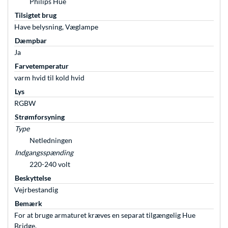
Philips Hue
Tilsigtet brug
Have belysning, Væglampe
Dæmpbar
Ja
Farvetemperatur
varm hvid til kold hvid
Lys
RGBW
Strømforsyning
Type
Netledningen
Indgangsspænding
220-240 volt
Beskyttelse
Vejrbestandig
Bemærk
For at bruge armaturet kræves en separat tilgængelig Hue
Bridge.