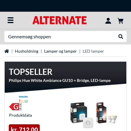
Søg efter noget
Udfør
Startside
Husholdning
Lamper og lamper
LED lamper
TOPSELLER
Philips Hue White Ambiance GU10 + Bridge, LED-lampe
Produkt­data
kr. 712,00