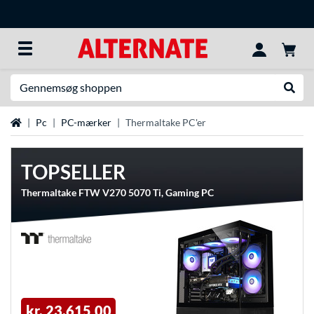
Søg efter noget
Udfør
Startside
Pc
PC-mærker
Thermaltake PC'er
TOPSELLER
Thermaltake FTW V270 5070 Ti, Gaming PC
kr. 23.615,00