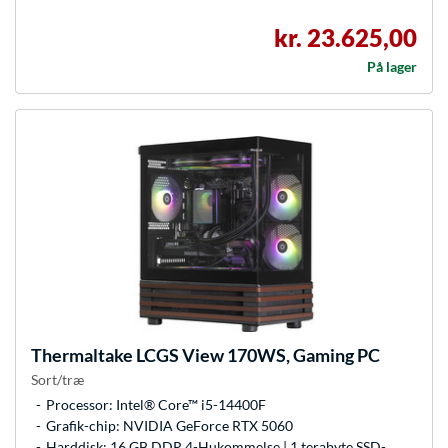
kr. 23.625,00
På lager
Thermaltake
LCGS View 170WS, Gaming PC
Sort/træ
Processor: Intel® Core™ i5-14400F
Grafik-chip: NVIDIA GeForce RTX 5060
Harddisk: 16 GB DDR 4-Hukommelse | 1 terabyte SSD-