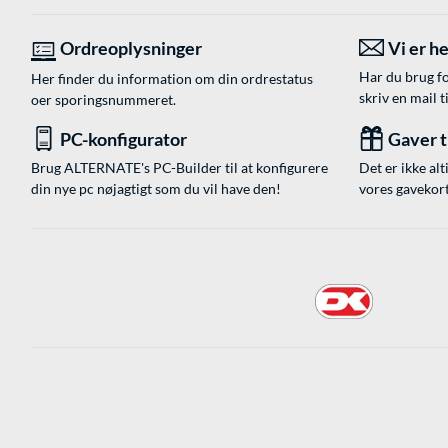
Ordreoplysninger
Vi er he
Har du brug fo
Her finder du information om din ordrestatus
skriv en mail t
oer sporingsnummeret.
PC-konfigurator
Gaver ti
Brug ALTERNATE's PC-Builder til at konfigurere
Det er ikke alt
din nye pc nøjagtigt som du vil have den!
vores gavekort,