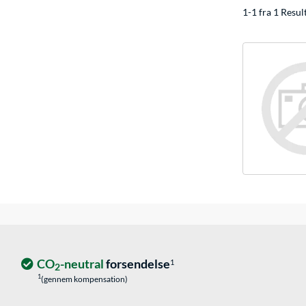
1-1 fra 1 Resul
CO
-neutral
forsendelse
1
2
1
(gennem kompensation)