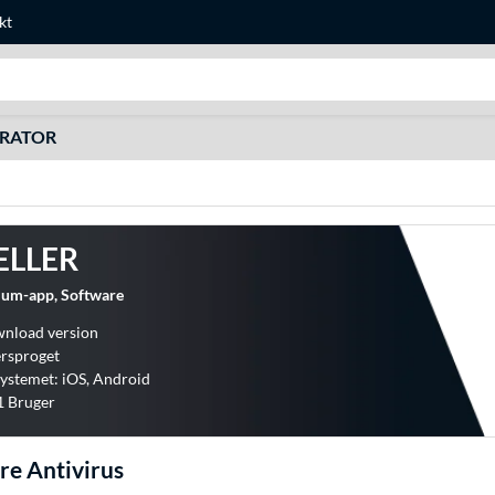
kt
Søg efter noget
URATOR
ELLER
ium-app, Software
wnload version
ersproget
ystemet: iOS, Android
 1 Bruger
re Antivirus