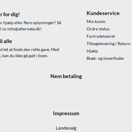
Kundeservice
r for dig!
Min konto
r hjælp eller flere oplysninger? Så
il os
info@alternate.dk
!
Ordre status
Fortrydelsesret
l alle
Tilbagelevering / Return
id let at finde den rette gave. Med
Hjælp
 kan du ikke gå galt i byen.
Blæk- og tonerfinder
Nem betaling
Impressum
Landevalg