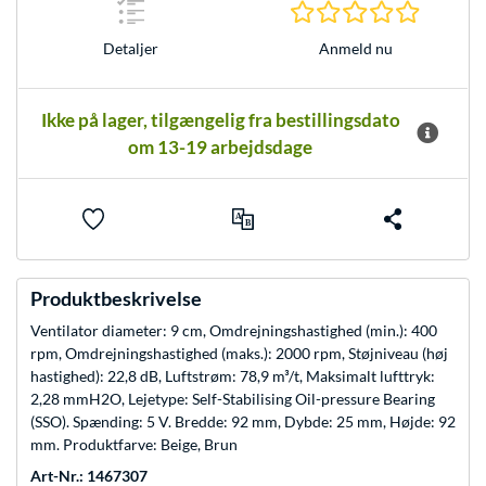
0.0 Stjer
Anmeld nu
Detaljer
Ikke på lager, tilgængelig fra bestillingsdato
om 13-19 arbejdsdage
Produktbeskrivelse
Ventilator diameter: 9 cm, Omdrejningshastighed (min.): 400
rpm, Omdrejningshastighed (maks.): 2000 rpm, Støjniveau (høj
hastighed): 22,8 dB, Luftstrøm: 78,9 m³/t, Maksimalt lufttryk:
2,28 mmH2O, Lejetype: Self-Stabilising Oil-pressure Bearing
(SSO). Spænding: 5 V. Bredde: 92 mm, Dybde: 25 mm, Højde: 92
mm. Produktfarve: Beige, Brun
Art-Nr.: 1467307