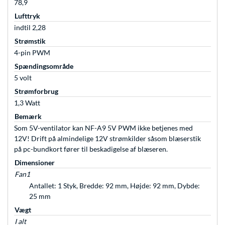
78,9
Lufttryk
indtil 2,28
Strømstik
4-pin PWM
Spændingsområde
5 volt
Strømforbrug
1,3 Watt
Bemærk
Som 5V-ventilator kan NF-A9 5V PWM ikke betjenes med
12V! Drift på almindelige 12V strømkilder såsom blæserstik
på pc-bundkort fører til beskadigelse af blæseren.
Dimensioner
Fan1
Antallet: 1 Styk, Bredde: 92 mm, Højde: 92 mm, Dybde:
25 mm
Vægt
I alt