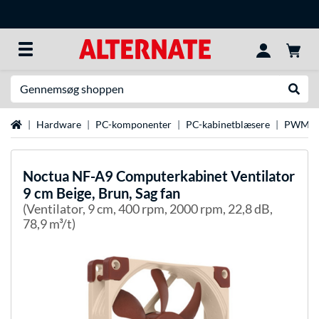
Søg efter noget
Udfør
Startside
Hardware
PC-komponenter
PC-kabinetblæsere
PWM-ve
Noctua
NF-A9 Computerkabinet Ventilator
9 cm Beige, Brun, Sag fan
(Ventilator, 9 cm, 400 rpm, 2000 rpm, 22,8 dB,
78,9 m³/t)