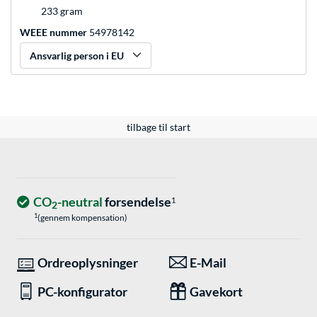
233 gram
WEEE nummer
54978142
Ansvarlig person i EU
tilbage til start
CO
-neutral
forsendelse
1
2
1
(gennem kompensation)
Ordreoplysninger
E-Mail
PC-konfigurator
Gavekort