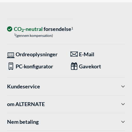
CO
-neutral
forsendelse
1
2
1
(gennem kompensation)
Ordreoplysninger
E-Mail
PC-konfigurator
Gavekort
Kundeservice
om ALTERNATE
Nem betaling