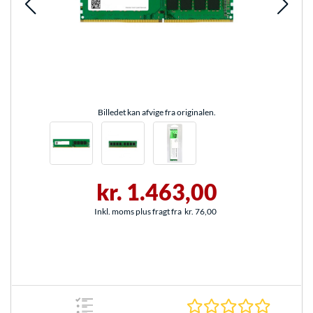
Billedet kan afvige fra originalen.
kr. 1.463,00
Inkl. moms plus fragt fra
kr. 76,00
0.0 Stjer