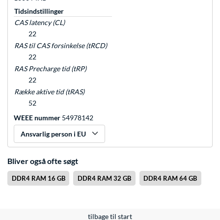
Tidsindstillinger
CAS latency (CL)
22
RAS til CAS forsinkelse (tRCD)
22
RAS Precharge tid (tRP)
22
Række aktive tid (tRAS)
52
WEEE nummer
54978142
Ansvarlig person i EU
Bliver også ofte søgt
DDR4 RAM 16 GB
DDR4 RAM 32 GB
DDR4 RAM 64 GB
tilbage til start