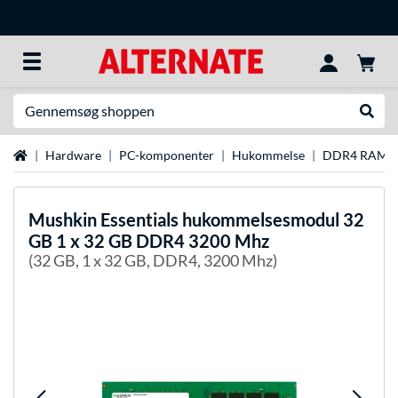
Søg efter noget
Udfør
Startside
Hardware
PC-komponenter
Hukommelse
DDR4 RAM
Mushkin
Essentials hukommelsesmodul 32
GB 1 x 32 GB DDR4 3200 Mhz
(32 GB, 1 x 32 GB, DDR4, 3200 Mhz)