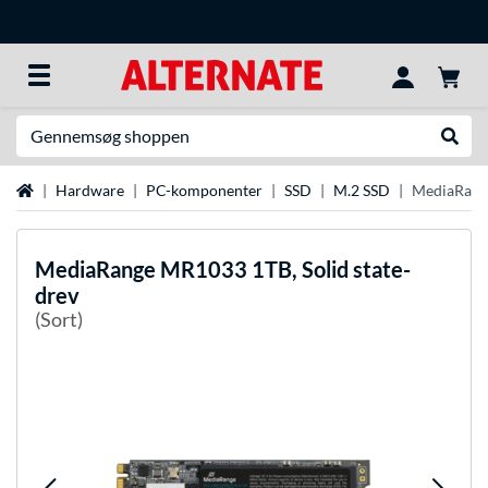
Søg efter noget
Udfør
Startside
Hardware
PC-komponenter
SSD
M.2 SSD
MediaRange
MediaRange
MR1033 1TB, Solid state-
drev
(Sort)