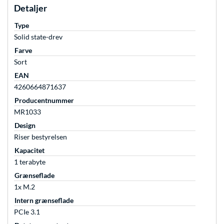
Detaljer
Type
Solid state-drev
Farve
Sort
EAN
4260664871637
Producentnummer
MR1033
Design
Riser bestyrelsen
Kapacitet
1 terabyte
Grænseflade
1x M.2
Intern grænseflade
PCIe 3.1