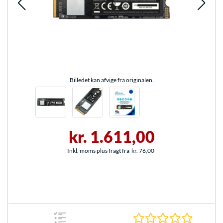
Billedet kan afvige fra originalen.
kr. 1.611,00
Inkl. moms plus fragt fra
kr. 76,00
0.0 Stjer