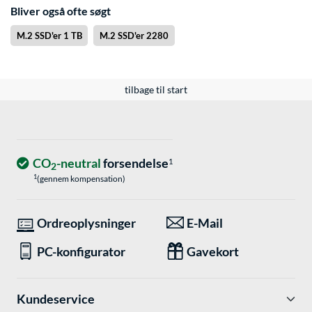
Bliver også ofte søgt
M.2 SSD'er 1 TB
M.2 SSD'er 2280
tilbage til start
CO
-neutral
forsendelse
1
2
1
(gennem kompensation)
Ordreoplysninger
E-Mail
PC-konfigurator
Gavekort
Kundeservice