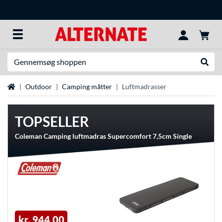
Søg efter noget
Udfør
Startside
Outdoor
Camping måtter
Luftmadrasser
TOPSELLER
Coleman Camping luftmadras Supercomfort 7,5cm Single
kr. 944,00