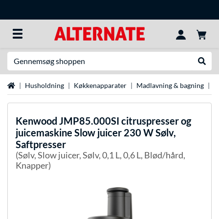
Søg efter noget
Udfør
Startside
Husholdning
Køkkenapparater
Madlavning & bagning
S
Kenwood
JMP85.000SI citruspresser og
juicemaskine Slow juicer 230 W Sølv,
Saftpresser
(Sølv, Slow juicer, Sølv, 0,1 L, 0,6 L, Blød/hård,
Knapper)