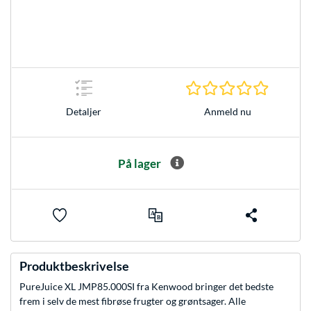
0.0 Stjer
Anmeld nu
Detaljer
På lager
Produktbeskrivelse
PureJuice XL JMP85.000SI fra Kenwood bringer det bedste
frem i selv de mest fibrøse frugter og grøntsager. Alle