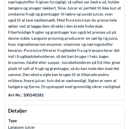
næringsstoffer frigives forsigtigt, så saften ser bedre ud, holder
længere og smager lækkert. Slow Juicer er perfekt til ikke kun at
omdanne frugt og grøntsager til lækre og sunde juicer, men
også til at lave nøddemælk. Med PureJuice kan du presse hele
æbler ved at lægge dem direkte i den brede foderskak.
Fiberholdige frugter og grøntsager kan også let presses ud på
denne måde. Langsom presning producerer en særlig rig juice,
hvor ingrediensernes enzymer, vitaminer og næringsstoffer
bevares. PureJuice filtrerer frugtkødet fra og transporterer det
ind i frugtkødsbeholderen, så det kan bruges i f.eks. kager,
brownies, falafel eller supper. Juicebeholderen på 0,6 liter giver
plads til saft af frugt og grøntsager, så du kan nyde den med det
samme. Den ekstra sigte kan bruges til at tilberede endnu
mildere, finere juicer, hvis det er nødvendigt. Sigten er nem at
fastgøre og fjerne. Drypstoppet med gummilåg sikrer renlighed.
Art-Nr.: 100140181
Detaljer
Type
Langsom juicer