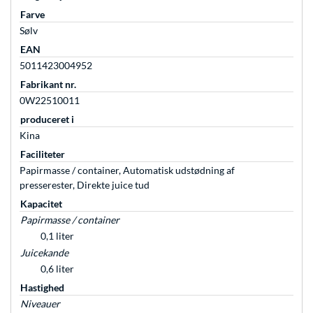
Farve
Sølv
EAN
5011423004952
Fabrikant nr.
0W22510011
produceret i
Kina
Faciliteter
Papirmasse / container, Automatisk udstødning af
presserester, Direkte juice tud
Kapacitet
Papirmasse / container
0,1 liter
Juicekande
0,6 liter
Hastighed
Niveauer