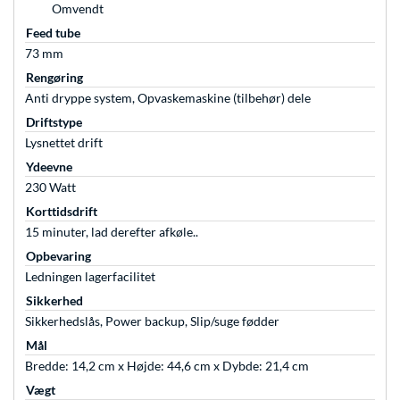
Omvendt
Feed tube
73 mm
Rengøring
Anti dryppe system, Opvaskemaskine (tilbehør) dele
Driftstype
Lysnettet drift
Ydeevne
230 Watt
Korttidsdrift
15 minuter, lad derefter afkøle..
Opbevaring
Ledningen lagerfacilitet
Sikkerhed
Sikkerhedslås, Power backup, Slip/suge fødder
Mål
Bredde: 14,2 cm x Højde: 44,6 cm x Dybde: 21,4 cm
Vægt