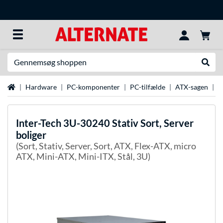
Søg efter noget
Udfør
Startside
Hardware
PC-komponenter
PC-tilfælde
ATX-sagen
I
Inter-Tech
3U-30240 Stativ Sort, Server
boliger
(Sort, Stativ, Server, Sort, ATX, Flex-ATX, micro
ATX, Mini-ATX, Mini-ITX, Stål, 3U)