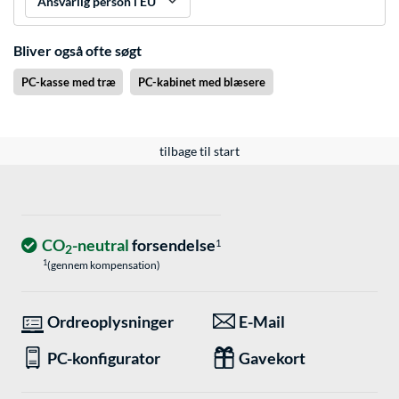
Ansvarlig person i EU
Bliver også ofte søgt
PC-kasse med træ
PC-kabinet med blæsere
tilbage til start
CO
-neutral
forsendelse
1
2
1
(gennem kompensation)
Ordreoplysninger
E-Mail
PC-konfigurator
Gavekort