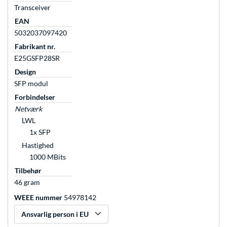
Transceiver
EAN
5032037097420
Fabrikant nr.
E25GSFP28SR
Design
SFP modul
Forbindelser
Netværk
LWL
1x SFP
Hastighed
1000 MBits
Tilbehør
46 gram
WEEE nummer
54978142
Ansvarlig person i EU