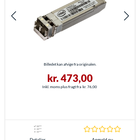
Billedet kan afvige fra originalen.
kr. 473,00
Inkl. moms plus fragt fra
kr. 76,00
0.0 Stjer
Anmeld nu
Detaljer