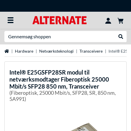
Søg efter noget
Udfør
Startside
Hardware
Netværksteknologi
Transceivere
Intel® E25G
Intel®
E25GSFP28SR modul til
netværksmodtager Fiberoptisk 25000
Mbit/s SFP28 850 nm, Transceiver
(Fiberoptisk, 25000 Mbit/s, SFP28, SR, 850 nm,
5A991)