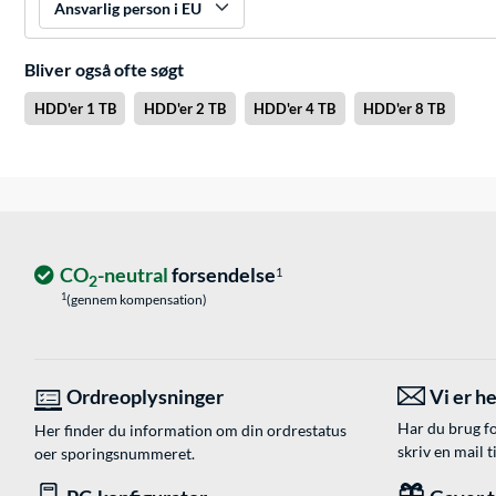
Ansvarlig person i EU
Bliver også ofte søgt
HDD'er 1 TB
HDD'er 2 TB
HDD'er 4 TB
HDD'er 8 TB
CO
-neutral
forsendelse
1
2
1
(gennem kompensation)
Ordreoplysninger
Vi er he
Har du brug fo
Her finder du information om din ordrestatus
skriv en mail t
oer sporingsnummeret.