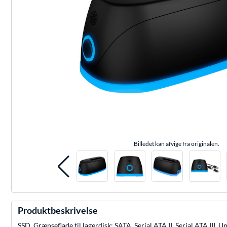
Billedet kan afvige fra originalen.
Produktbeskrivelse
SSD, Grænseflade til lagerdisk: SATA, Serial ATA II, Serial ATA III, 