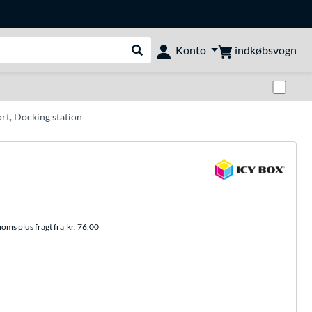
indkøbsvogn
Konto
Udfør søgning
Skif
rt, Docking station
moms plus fragt fra
kr. 76,00