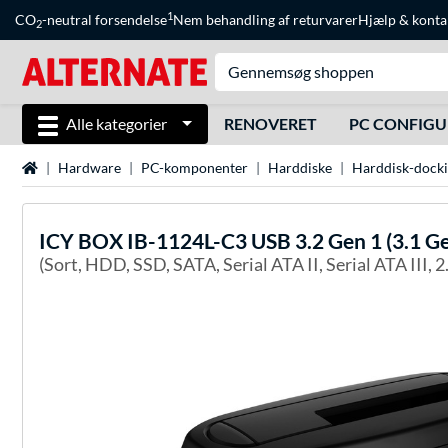
1
CO
-neutral forsendelse
Nem behandling af returvarer
Hjælp
&
konta
2
Alle kategorier
RENOVERET
PC CONFIG
Startside
Hardware
PC-komponenter
Harddiske
Harddisk-docki
ICY BOX
IB-1124L-C3 USB 3.2 Gen 1 (3.1 Ge
(Sort, HDD, SSD, SATA, Serial ATA II, Serial ATA III, 2