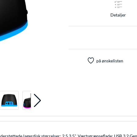
Detaljer
på ønskelisten
Understøttede lagerdisk størrelser: 2.5,3.5". Værtsgrænseflade: USB 3.2 Gen