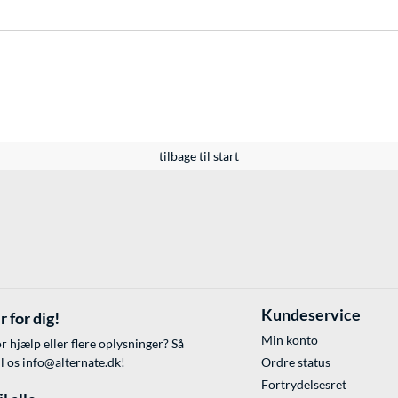
tilbage til start
Kundeservice
r for dig!
Min konto
r hjælp eller flere oplysninger? Så
il os
info@alternate.dk
!
Ordre status
Fortrydelsesret