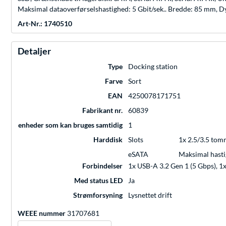
Maksimal dataoverførselshastighed: 5 Gbit/sek.. Bredde: 85 mm
Art-Nr.: 1740510
Detaljer
Type
Docking station
Farve
Sort
EAN
4250078171751
Fabrikant nr.
60839
enheder som kan bruges samtidig
1
Harddisk
Slots
1x 2.5/3.5 tom
eSATA
Maksimal hast
Forbindelser
1x USB-A 3.2 Gen 1 (5 Gbps), 1
Med status LED
Ja
Strømforsyning
Lysnettet drift
WEEE nummer
31707681