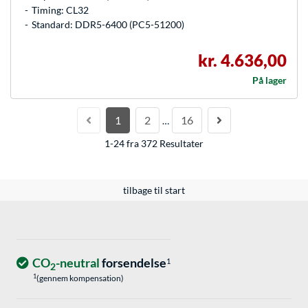
Timing: CL32
Standard: DDR5-6400 (PC5-51200)
kr. 4.636,00
På lager
1
2
16
…
1-24 fra 372 Resultater
tilbage til start
CO
-neutral
forsendelse
1
2
1
(gennem kompensation)