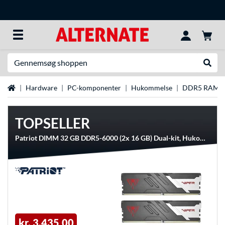
Søg efter noget
Udfør
Startside
Hardware
PC-komponenter
Hukommelse
DDR5 RAM
TOPSELLER
Patriot DIMM 32 GB DDR5-6000 (2x 16 GB) Dual-kit, Hukommelse
kr. 3.435,00